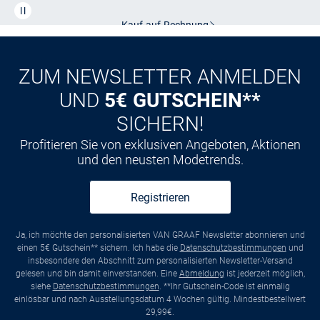
CLUB
Kauf auf
Rechnung
ZUM NEWSLETTER ANMELDEN
UND
5€ GUTSCHEIN**
SICHERN!
Profitieren Sie von exklusiven Angeboten, Aktionen
und den neusten Modetrends.
Registrieren
Ja, ich möchte den personalisierten VAN GRAAF Newsletter abonnieren und
einen 5€ Gutschein** sichern. Ich habe die
Datenschutzbestimmungen
und
insbesondere den Abschnitt zum personalisierten Newsletter-Versand
gelesen und bin damit einverstanden. Eine
Abmeldung
ist jederzeit möglich,
siehe
Datenschutzbestimmungen
. **Ihr Gutschein-Code ist einmalig
einlösbar und nach Ausstellungsdatum 4 Wochen gültig. Mindestbestellwert
29,99€.