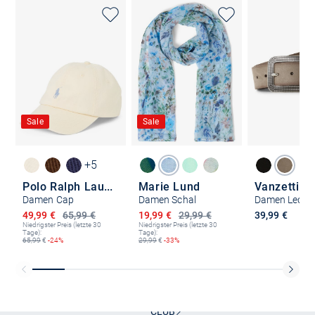
Sale
Sale
+5
Polo Ralph Lauren
Marie Lund
Vanzetti
Damen Cap
Damen Schal
Damen Lederg
Ermäßigter Preis
Ermäßigter Preis
49,99 €
65,99 €
19,99 €
29,99 €
39,99 €
Niedrigster Preis (letzte 30
Niedrigster Preis (letzte 30
Tage):
Tage):
65,99
€
-24%
29,99
€
-33%
Kostenlose Lieferung und Retoure mit unserem Friends