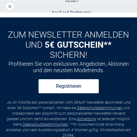
CLUB
Kauf auf
Rechnung
ZUM NEWSLETTER ANMELDEN
UND
5€ GUTSCHEIN**
SICHERN!
Profitieren Sie von exklusiven Angeboten, Aktionen
und den neusten Modetrends.
Registrieren
Ja, ich möchte den personalisierten VAN GRAAF Newsletter abonnieren und
einen 5€ Gutschein** sichern. Ich habe die
Datenschutzbestimmungen
und
insbesondere den Abschnitt zum personalisierten Newsletter-Versand
gelesen und bin damit einverstanden. Eine
Abmeldung
ist jederzeit möglich,
siehe
Datenschutzbestimmungen
. **Ihr Gutschein-Code ist einmalig
einlösbar und nach Ausstellungsdatum 4 Wochen gültig. Mindestbestellwert
29,99€.