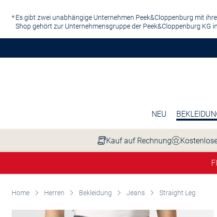
Zum Hauptinhalt springen
Es gibt zwei unabhängige Unternehmen Peek&Cloppenburg mit ihre
Shop gehört zur Unternehmensgruppe der Peek&Cloppenburg KG in
NEU
BEKLEIDUN
Kauf auf Rechnung
Kostenlose
F
Home
Herren
Bekleidung
Jeans
Straight Leg