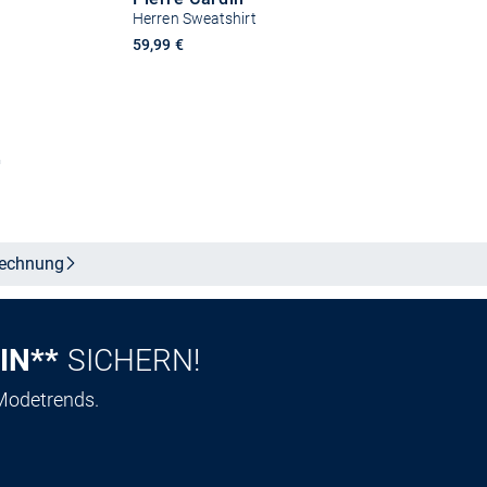
Herren Sweatshirt
59,99 €
n
Größe auswählen
echnung
IN**
SICHERN!
 Modetrends.