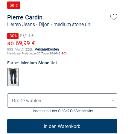
Sale
Pierre Cardin
Herren Jeans - Dijon
- medium stone uni
99,99 €
Preis reduziert um
-30%
Alter Preis
Ermäßigter Preis
ab 69,99 €
Inkl. MwSt. zzgl.
Versandkosten
Niedrigster Preis (letzte 30 Tage):
99,99
€
-30%
Farbe:
Medium Stone Uni
Größenauswahl
Größe wählen
Unsicher bei der Größe?
Größenberater
In den Warenkorb