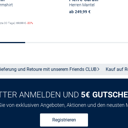
rmshirt
Herren Mantel
reis
ab 249,99 €
tzte 30 Tage):
69,99
€
-30%
Größe auswähle
Größe auswählen
ieferung und Retoure mit unserem Friends
CLUB
Kauf auf
R
TTER ANMELDEN UND
5€ GUTSCHE
 Sie von exklusiven Angeboten, Aktionen und den neusten
Registrieren