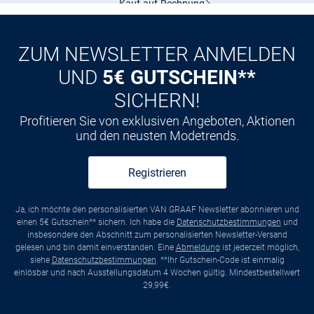
Kauf auf
Rechnung
ZUM NEWSLETTER ANMELDEN
UND
5€ GUTSCHEIN**
SICHERN!
Profitieren Sie von exklusiven Angeboten, Aktionen
und den neusten Modetrends.
Registrieren
Ja, ich möchte den personalisierten VAN GRAAF Newsletter abonnieren und
einen 5€ Gutschein** sichern. Ich habe die
Datenschutzbestimmungen
und
insbesondere den Abschnitt zum personalisierten Newsletter-Versand
gelesen und bin damit einverstanden. Eine
Abmeldung
ist jederzeit möglich,
siehe
Datenschutzbestimmungen
. **Ihr Gutschein-Code ist einmalig
einlösbar und nach Ausstellungsdatum 4 Wochen gültig. Mindestbestellwert
29,99€.