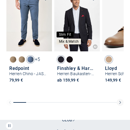
Slim Fit
Mix & Match
+5
Redpoint
Finshley & Harding London
Lloyd
Herren Chino - JASPER Slim Fit
Herren Baukasten-Sakko Slim Fit - Brixdon
79,99 €
ab 159,99 €
149,99 €
Kostenlose Lieferung und Retoure mit unserem Friends
CLUB