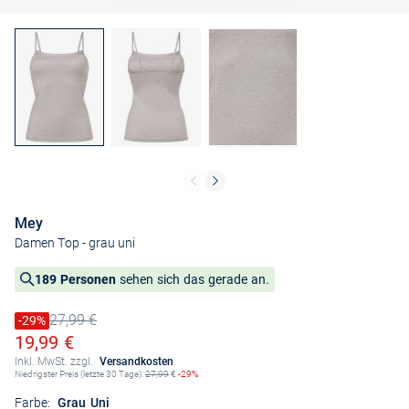
Mey
Damen Top
- grau uni
189 Personen
sehen sich das gerade an.
27,99 €
Preis reduziert um
-29%
Alter Preis
Ermäßigter Preis
19,99 €
Inkl. MwSt. zzgl.
Versandkosten
Niedrigster Preis (letzte 30 Tage):
27,99
€
-29%
Farbe:
Grau Uni