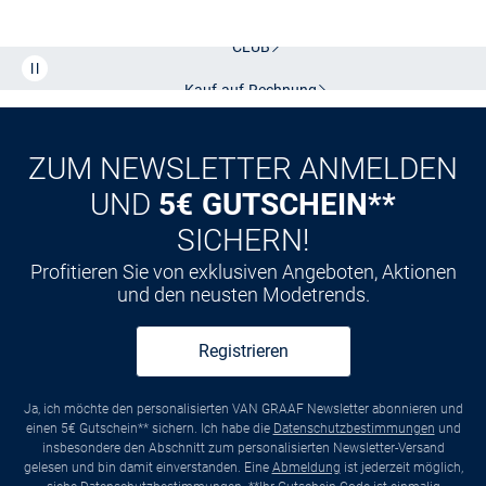
Kostenlose Lieferung und Retoure mit unserem Friends
CLUB
Kauf auf
Rechnung
ZUM NEWSLETTER ANMELDEN
UND
5€ GUTSCHEIN**
SICHERN!
Profitieren Sie von exklusiven Angeboten, Aktionen
und den neusten Modetrends.
Registrieren
Ja, ich möchte den personalisierten VAN GRAAF Newsletter abonnieren und
einen 5€ Gutschein** sichern. Ich habe die
Datenschutzbestimmungen
und
insbesondere den Abschnitt zum personalisierten Newsletter-Versand
gelesen und bin damit einverstanden. Eine
Abmeldung
ist jederzeit möglich,