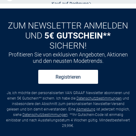
CLUB
Kauf auf
Rechnung
ZUM NEWSLETTER ANMELDEN
UND
5€ GUTSCHEIN**
SICHERN!
Profitieren Sie von exklusiven Angeboten, Aktionen
und den neusten Modetrends.
Registrieren
Ja, ich möchte den personalisierten VAN GRAAF Newsletter abonnieren und
einen 5€ Gutschein** sichern. Ich habe die
Datenschutzbestimmungen
und
insbesondere den Abschnitt zum personalisierten Newsletter-Versand
gelesen und bin damit einverstanden. Eine
Abmeldung
ist jederzeit möglich,
siehe
Datenschutzbestimmungen
. **Ihr Gutschein-Code ist einmalig
einlösbar und nach Ausstellungsdatum 4 Wochen gültig. Mindestbestellwert
29,99€.