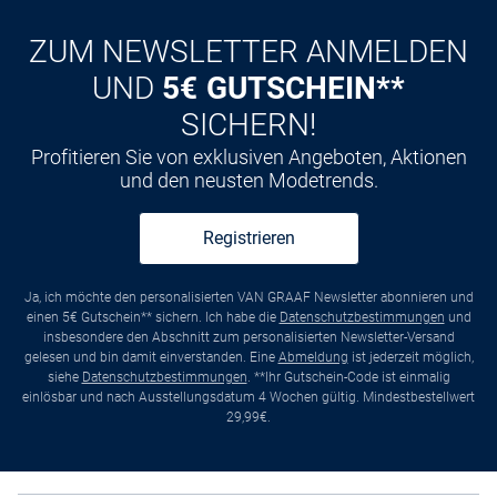
ZUM NEWSLETTER ANMELDEN
UND
5€ GUTSCHEIN**
SICHERN!
Profitieren Sie von exklusiven Angeboten, Aktionen
und den neusten Modetrends.
Registrieren
Ja, ich möchte den personalisierten VAN GRAAF Newsletter abonnieren und
einen 5€ Gutschein** sichern. Ich habe die
Datenschutzbestimmungen
und
insbesondere den Abschnitt zum personalisierten Newsletter-Versand
gelesen und bin damit einverstanden. Eine
Abmeldung
ist jederzeit möglich,
siehe
Datenschutzbestimmungen
. **Ihr Gutschein-Code ist einmalig
einlösbar und nach Ausstellungsdatum 4 Wochen gültig. Mindestbestellwert
29,99€.