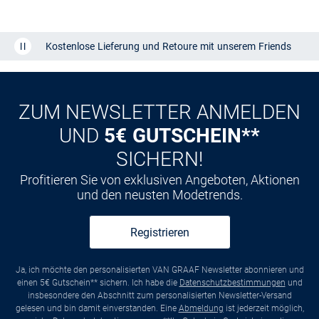
Kostenlose Lieferung und Retoure mit unserem Friends
CLUB
Kauf auf
Rechnung
ZUM NEWSLETTER ANMELDEN
UND
5€ GUTSCHEIN**
SICHERN!
Profitieren Sie von exklusiven Angeboten, Aktionen
und den neusten Modetrends.
Registrieren
Ja, ich möchte den personalisierten VAN GRAAF Newsletter abonnieren und
einen 5€ Gutschein** sichern. Ich habe die
Datenschutzbestimmungen
und
insbesondere den Abschnitt zum personalisierten Newsletter-Versand
gelesen und bin damit einverstanden. Eine
Abmeldung
ist jederzeit möglich,