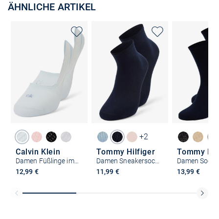
ÄHNLICHE ARTIKEL
+2
Calvin Klein
Tommy Hilfiger
Tommy Hilf
Damen Füßlinge im 2er-Pack
Damen Sneakersocken im 2er-Pack
12,99 €
11,99 €
13,99 €