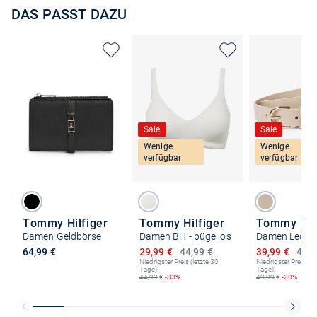
DAS PASST DAZU
Sale
Sale
Wenige
Wenige
verfügbar
verfügbar
Tommy Hilfiger
Tommy Hilfiger
Tommy Hilf
Damen Geldbörse
Damen BH - bügellos
Damen Lederg
Ermäßigter Preis
Ermäßigter P
64,99 €
29,99 €
44,99 €
39,99 €
49,9
Niedrigster Preis (letzte 30
Niedrigster Preis (le
Tage):
Tage):
44,99
€
-33%
49,99
€
-20%