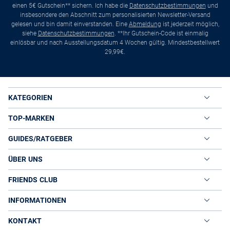
einen 5€ Gutschein** sichern. Ich habe die
Datenschutzbestimmungen
und
insbesondere den Abschnitt zum personalisierten Newsletter-Versand
gelesen und bin damit einverstanden. Eine
Abmeldung
ist jederzeit möglich,
siehe
Datenschutzbestimmungen
. **Ihr Gutschein-Code ist einmalig
einlösbar und nach Ausstellungsdatum 4 Wochen gültig. Mindestbestellwert
29,99€.
KATEGORIEN
TOP-MARKEN
GUIDES/RATGEBER
ÜBER UNS
FRIENDS CLUB
INFORMATIONEN
KONTAKT