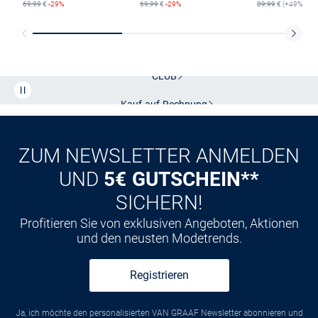
69,99
€
-29%
69,99
€
-29%
89,99
€ (+49%)
Kostenlose Lieferung und Retoure mit unserem Friends
CLUB
Kauf auf
Rechnung
ZUM NEWSLETTER ANMELDEN
UND
5€ GUTSCHEIN**
SICHERN!
Profitieren Sie von exklusiven Angeboten, Aktionen
und den neusten Modetrends.
Registrieren
Ja, ich möchte den personalisierten VAN GRAAF Newsletter abonnieren und