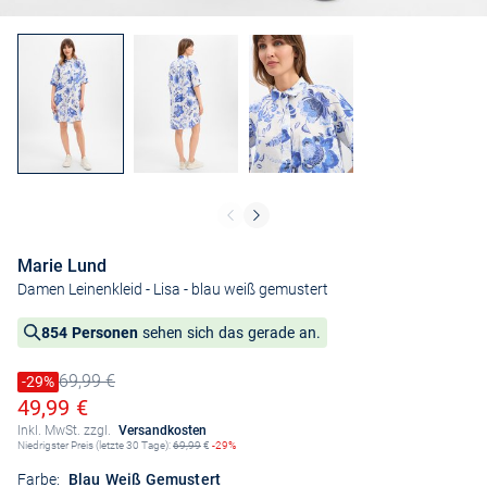
Marie Lund
Damen Leinenkleid - Lisa
- blau weiß gemustert
854 Personen
sehen sich das gerade an.
69,99 €
Preis reduziert um
-29%
Alter Preis
Ermäßigter Preis
49,99 €
Inkl. MwSt. zzgl.
Versandkosten
Niedrigster Preis (letzte 30 Tage):
69,99
€
-29%
Farbe:
Blau Weiß Gemustert