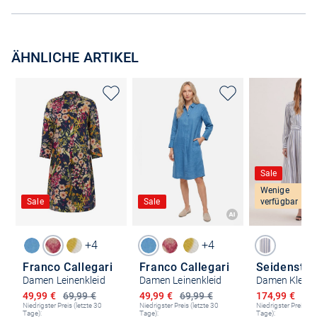
ÄHNLICHE ARTIKEL
Sale
Wenige
Sale
Sale
verfügbar
+4
+4
Franco Callegari
Franco Callegari
Seidenstic
Damen Leinenkleid
Damen Leinenkleid
Ermäßigter Preis
Ermäßigter Preis
Ermäßigter P
49,99 €
69,99 €
49,99 €
69,99 €
174,99 €
189
Niedrigster Preis (letzte 30
Niedrigster Preis (letzte 30
Niedrigster Preis (le
Tage):
Tage):
Tage):