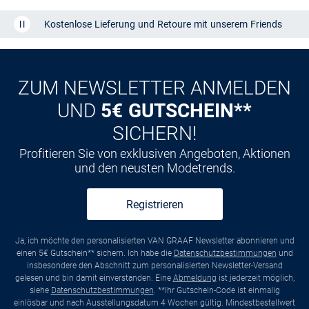
CLUB
Kauf auf
Rechnung
ZUM NEWSLETTER ANMELDEN
UND
5€ GUTSCHEIN**
SICHERN!
Profitieren Sie von exklusiven Angeboten, Aktionen
und den neusten Modetrends.
Registrieren
Ja, ich möchte den personalisierten VAN GRAAF Newsletter abonnieren und
einen 5€ Gutschein** sichern. Ich habe die
Datenschutzbestimmungen
und
insbesondere den Abschnitt zum personalisierten Newsletter-Versand
gelesen und bin damit einverstanden. Eine
Abmeldung
ist jederzeit möglich,
siehe
Datenschutzbestimmungen
. **Ihr Gutschein-Code ist einmalig
einlösbar und nach Ausstellungsdatum 4 Wochen gültig. Mindestbestellwert