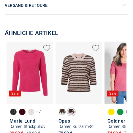
VERSAND & RETOURE
ÄHNLICHE ARTIKEL
Sale
Sale
+7
Marie Lund
Opus
Goldner
Damen Strickpullover
Damen Kurzarm-Strickpullover - Punny
Ermäßigter Preis
Ermäßigter P
29,99 €
49,99 €
79,99 €
54,99 €
74,9