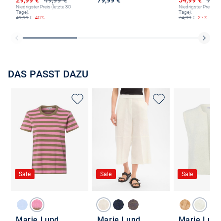
Niedrigster Preis (letzte 30
Niedrigster Preis (le
Tage):
Tage):
49,99
€
-40%
74,99
€
-27%
DAS PASST DAZU
Sale
Sale
Sale
Marie Lund
Marie Lund