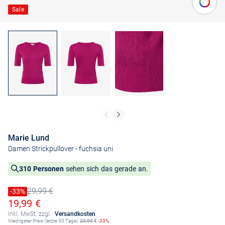
Sale
Marie Lund
Damen Strickpullover
- fuchsia uni
310 Personen
sehen sich das gerade an.
29,99 €
Preis reduziert um
-33%
Alter Preis
Ermäßigter Preis
19,99 €
Inkl. MwSt. zzgl.
Versandkosten
Niedrigster Preis (letzte 30 Tage):
29,99
€
-33%