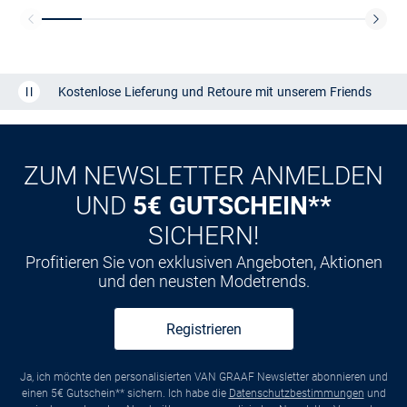
Kostenlose Lieferung und Retoure mit unserem Friends
CLUB
Kauf auf
Rechnung
ZUM NEWSLETTER ANMELDEN
UND
5€ GUTSCHEIN**
SICHERN!
Profitieren Sie von exklusiven Angeboten, Aktionen
und den neusten Modetrends.
Registrieren
Ja, ich möchte den personalisierten VAN GRAAF Newsletter abonnieren und
einen 5€ Gutschein** sichern. Ich habe die
Datenschutzbestimmungen
und