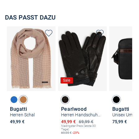
DAS PASST DAZU
Sale
Bugatti
Pearlwood
Bugatti
Herren Schal
Herren Handschuhe aus Leder
Ermäßigter Preis
49,99 €
49,99 €
69,99 €
75,99 €
Niedrigster Preis (letzte 30
Tage):
69,99
€
-29%