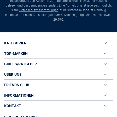
insbesondere den Abschnitt zum personalisierten Newsletter-Versand
gelesen und bin damit einverstanden. Eine
Abmeldung
ist jederzeit möglich,
siehe
Datenschutzbestimmungen
. **Ihr Gutschein-Code ist einmalig
einlösbar und nach Ausstellungsdatum 4 Wochen gültig. Mindestbestellwert
29,99€.
KATEGORIEN
TOP-MARKEN
GUIDES/RATGEBER
ÜBER UNS
FRIENDS CLUB
INFORMATIONEN
KONTAKT