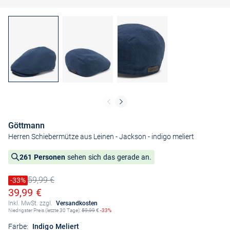
Göttmann
Herren Schiebermütze aus Leinen - Jackson
- indigo meliert
261 Personen
sehen sich das gerade an.
59,99 €
Preis reduziert um
-33%
Alter Preis
Ermäßigter Preis
39,99 €
Inkl. MwSt. zzgl.
Versandkosten
Niedrigster Preis (letzte 30 Tage):
59,99
€
-33%
Farbe:
Indigo Meliert