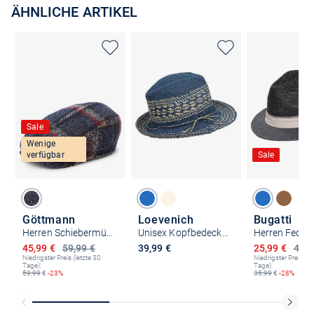
ÄHNLICHE ARTIKEL
Sale
Wenige
verfügbar
Sale
Göttmann
Loevenich
Bugatti
Herren Schiebermütze - Jackson-A
Unisex Kopfbedeckung
Herren Fedor
Ermäßigter Preis
Ermäßigter P
45,99 €
59,99 €
39,99 €
25,99 €
49,9
Niedrigster Preis (letzte 30
Niedrigster Preis (le
Tage):
Tage):
59,99
€
-23%
35,99
€
-28%