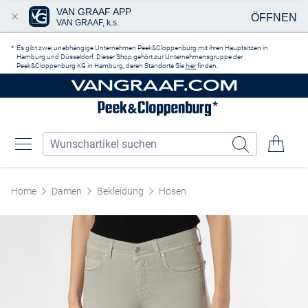
VAN GRAAF APP
ÖFFNEN
VAN GRAAF, k.s.
Zum Hauptinhalt springen
Es gibt zwei unabhängige Unternehmen Peek&Cloppenburg mit ihren Hauptsitzen in
Hamburg und Düsseldorf. Dieser Shop gehört zur Unternehmensgruppe der
Peek&Cloppenburg KG in Hamburg, deren Standorte Sie
hier
finden.
Home
Damen
Bekleidung
Hosen