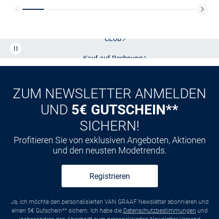
Kostenlose Lieferung und Retoure mit unserem Friends
CLUB
Kauf auf
Rechnung
ZUM NEWSLETTER ANMELDEN
UND
5€ GUTSCHEIN**
SICHERN!
Profitieren Sie von exklusiven Angeboten, Aktionen
und den neusten Modetrends.
Registrieren
Ja, ich möchte den personalisierten VAN GRAAF Newsletter abonnieren und
einen 5€ Gutschein** sichern. Ich habe die
Datenschutzbestimmungen
und