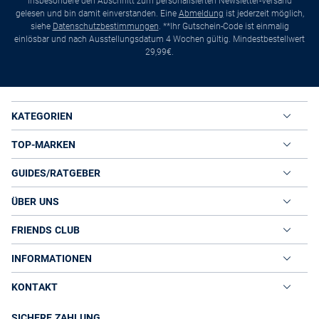
insbesondere den Abschnitt zum personalisierten Newsletter-Versand
gelesen und bin damit einverstanden. Eine
Abmeldung
ist jederzeit möglich,
siehe
Datenschutzbestimmungen
. **Ihr Gutschein-Code ist einmalig
einlösbar und nach Ausstellungsdatum 4 Wochen gültig. Mindestbestellwert
29,99€.
KATEGORIEN
TOP-MARKEN
GUIDES/RATGEBER
ÜBER UNS
FRIENDS CLUB
INFORMATIONEN
KONTAKT
SICHERE ZAHLUNG