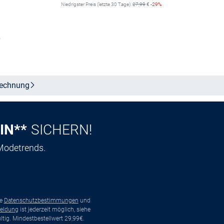
Niedrigster Preis (letzte 30 Tage):
27,99
€
-29%
n
In den Warenkorb
echnung
IN**
SICHERN!
 Modetrends.
ie
Datenschutzbestimmungen
und
eldung
ist jederzeit möglich, siehe
tig. Mindestbestellwert 29,99€.