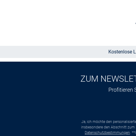
Größe auswählen
Kostenlose L
ZUM NEWSLE
Profitieren
Ja, ich möchte den personalisier
insbesondere den Abschnitt zum p
Datenschutzbestimmungen
. *