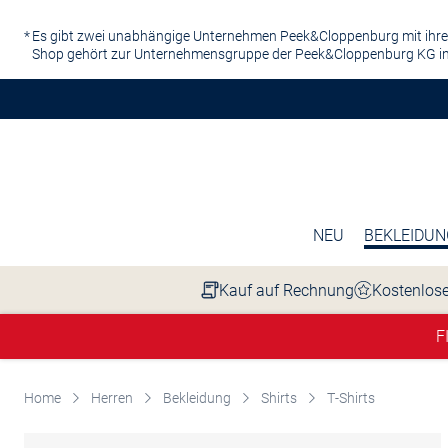
Zum Hauptinhalt springen
Es gibt zwei unabhängige Unternehmen Peek&Cloppenburg mit ihre
Shop gehört zur Unternehmensgruppe der Peek&Cloppenburg KG in
NEU
BEKLEIDUN
Kauf auf Rechnung
Kostenlose
F
Home
Herren
Bekleidung
Shirts
T-Shirts