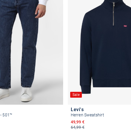
Sale
Levi's
 - 501™
Herren Sweatshirt
Ermäßigter Preis
49,99 €
64,99 €