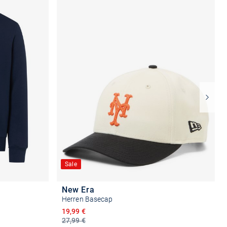
Sale
New Era
Herren Basecap
Ermäßigter Preis
19,99 €
27,99 €