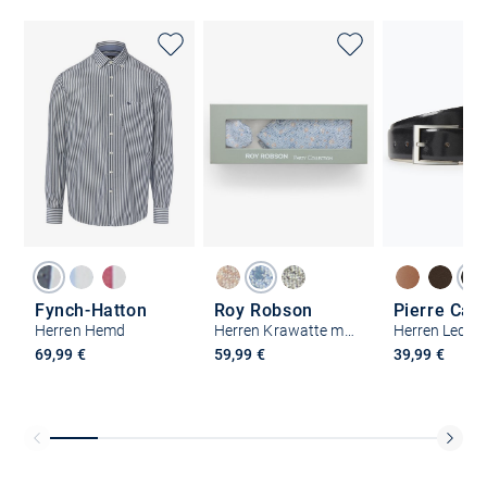
Fynch-Hatton
Roy Robson
Pierre Car
Herren Hemd
Herren Krawatte mit Einstecktuch
Herren Lederg
69,99 €
59,99 €
39,99 €