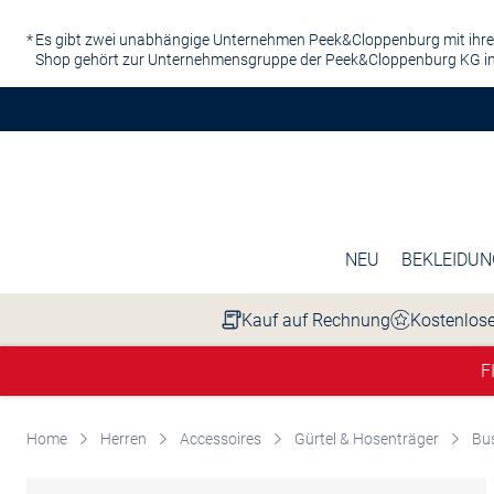
Zum Hauptinhalt springen
Es gibt zwei unabhängige Unternehmen Peek&Cloppenburg mit ihre
Shop gehört zur Unternehmensgruppe der Peek&Cloppenburg KG in
NEU
BEKLEIDUN
Kauf auf Rechnung
Kostenlose
F
Home
Herren
Accessoires
Gürtel & Hosenträger
Bus