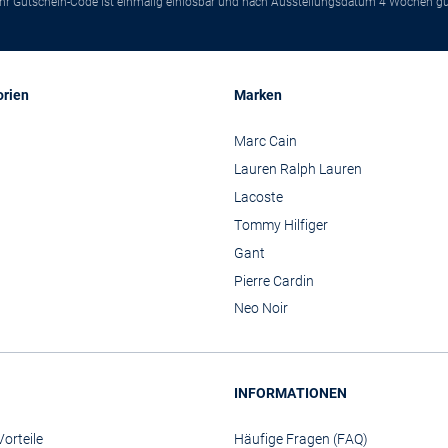
*Ihr Gutschein-Code ist einmalig einlösbar und nach Ausstellungsdatum 4 Wochen gül
orien
Marken
Marc Cain
Lauren Ralph Lauren
Lacoste
Tommy Hilfiger
Gant
Pierre Cardin
Neo Noir
INFORMATIONEN
orteile
Häufige Fragen (FAQ)