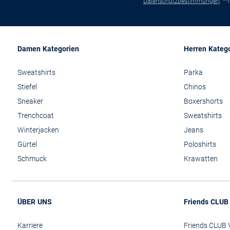
Datenschutzbestimmungen
. *
Damen Kategorien
Herren Kateg
Sweatshirts
Parka
Stiefel
Chinos
Sneaker
Boxershorts
Trenchcoat
Sweatshirts
Winterjacken
Jeans
Gürtel
Poloshirts
Schmuck
Krawatten
ÜBER UNS
Friends CLUB
Karriere
Friends CLUB V