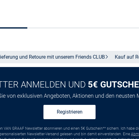
Größe auswählen
Größe auswähle
ieferung und Retoure mit unserem Friends
CLUB
Kauf auf
R
TTER ANMELDEN UND
5€ GUTSCHE
 Sie von exklusiven Angeboten, Aktionen und den neusten
Registrieren
ten VAN GRAAF Newsletter abonnieren und einen 5€ Gutschein** sichern. Ich habe d
ersonalisierten Newsletter-Versand gelesen und bin damit einverstanden. Eine
Abm