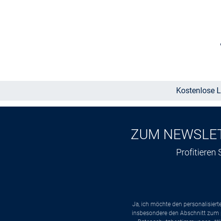
Größe auswählen
Kostenlose L
ZUM NEWSLE
Profitieren
Ja, ich möchte den personalisier
insbesondere den Abschnitt zum p