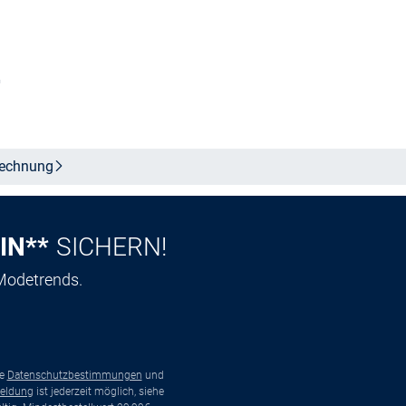
n
In den Warenkorb
echnung
IN**
SICHERN!
 Modetrends.
ie
Datenschutzbestimmungen
und
eldung
ist jederzeit möglich, siehe