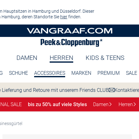
n Hauptsitzen in Hamburg und Düsseldorf. Dieser
 Hamburg, deren Standorte Sie
hier
finden.
DAMEN
HERREN
KIDS & TEENS
G
SCHUHE
ACCESSOIRES
MARKEN
PREMIUM
SALE
 Lieferung und Retoure mit unserem Friends CLUB
Kontaktier
INAL SALE
bis zu 50% auf viele Styles
Damen
Herren
inessgürtel