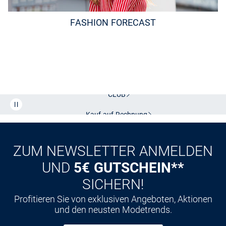
FASHION FORECAST
Kostenlose Lieferung und Retoure mit unserem Friends
CLUB
Kauf auf
Rechnung
ZUM NEWSLETTER ANMELDEN
UND
5€ GUTSCHEIN**
SICHERN!
Profitieren Sie von exklusiven Angeboten, Aktionen
und den neusten Modetrends.