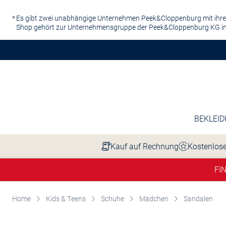
Zum Hauptinhalt springen
Es gibt zwei unabhängige Unternehmen Peek&Cloppenburg mit ihre
Shop gehört zur Unternehmensgruppe der Peek&Cloppenburg KG in
BEKLEI
Kauf auf Rechnung
Kostenlose
FI
Home
Kids & Teens
Schuhe
Mädchen
Sandalen