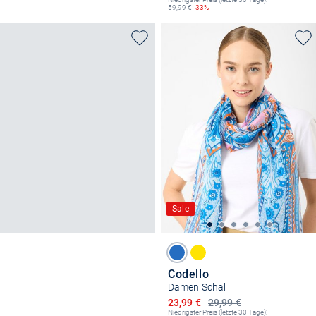
59,99
€
-33%
Sale
Codello
Damen Schal
Ermäßigter Preis
23,99 €
29,99 €
Niedrigster Preis (letzte 30 Tage):