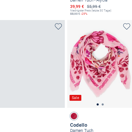
Damen Tuch - Alycia
Ermäßigter Preis
39,99 €
55,99 €
Niedrigster Preis (letzte 30 Tage):
55,99
€
-29%
Sale
Codello
Damen Tuch