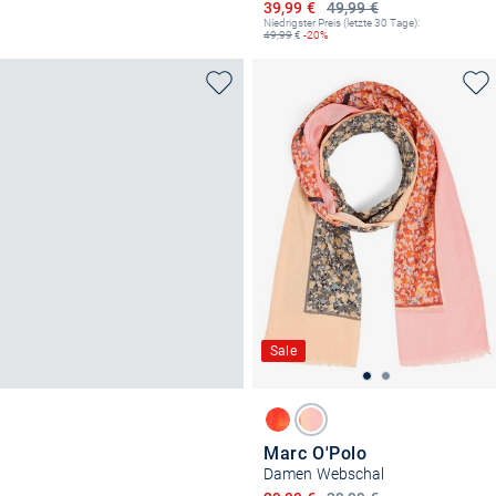
Ermäßigter Preis
39,99 €
49,99 €
Niedrigster Preis (letzte 30 Tage):
49,99
€
-20%
Sale
Marc O'Polo
Damen Webschal