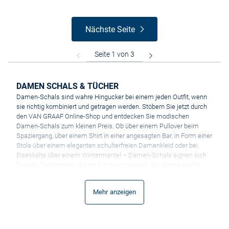
Nächste Seite
DAMEN SCHALS & TÜCHER
Damen-Schals sind wahre Hingucker bei einem jeden Outfit, wenn
sie richtig kombiniert und getragen werden. Stöbern Sie jetzt durch
den VAN GRAAF Online-Shop und entdecken Sie modischen
Damen-Schals zum kleinen Preis. Ob über einem Pullover beim
Spaziergang, über einem Shirt in einer angesagten Bar, in Form einer
Stola über einem eleganten schulterfreien Damenkleid oder bei
Eiseskälte über einem Wintermantel – Damen-Schals eignen sich
für jede Gelegenheit und sind immer passend. Sie dienen häufig
funktionell als Schutz vor Wind und Kälte, werden aber heutzutage
auch nicht selten als reines Fashion-Accessoire gehandelt. Gern
Mehr anzeigen
gesehen sind vor allem Loopschals – aus dicker Baumwolle oder
auch aus feinerem Material sind sie ein absolutes Must-have, denn
sie sehen mehrfach gewickelt einfach toll aus und runden jedes
Damen-Outfit ab.