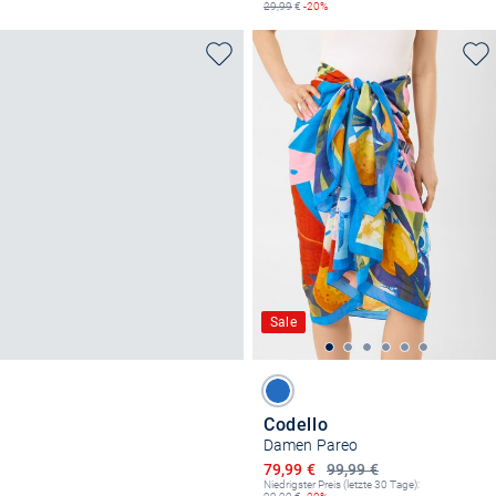
29,99
€
-20%
Sale
Codello
Damen Pareo
Ermäßigter Preis
79,99 €
99,99 €
Niedrigster Preis (letzte 30 Tage):