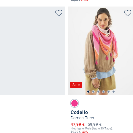
99,99
€
-20%
Sale
Codello
Damen Tuch
Ermäßigter Preis
47,99 €
59,99 €
Niedrigster Preis (letzte 30 Tage):
59,99
€
-20%