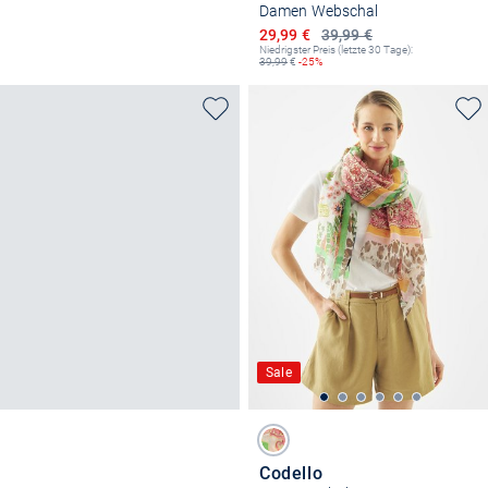
Damen Webschal
Ermäßigter Preis
29,99 €
39,99 €
Niedrigster Preis (letzte 30 Tage):
39,99
€
-25%
Sale
Codello