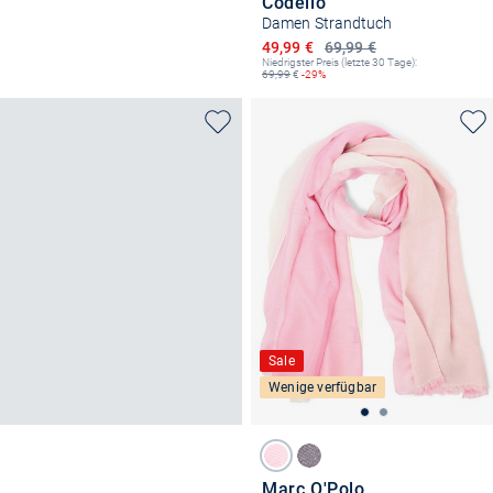
Codello
Damen Strandtuch
Ermäßigter Preis
49,99 €
69,99 €
Niedrigster Preis (letzte 30 Tage):
69,99
€
-29%
Sale
Wenige verfügbar
Marc O'Polo