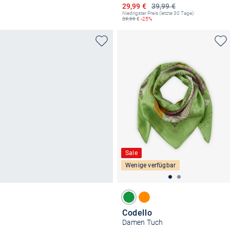
Ermäßigter Preis
29,99 €
39,99 €
Niedrigster Preis (letzte 30 Tage):
39,99
€
-25%
Sale
Wenige verfügbar
Codello
Damen Tuch