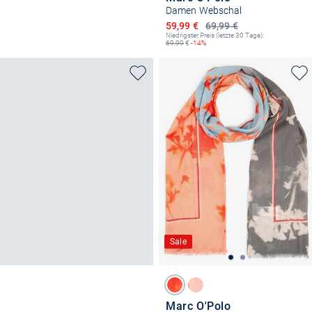
Damen Webschal
Ermäßigter Preis
59,99 €
69,99 €
Niedrigster Preis (letzte 30 Tage):
69,99
€
-14%
Sale
Marc O'Polo