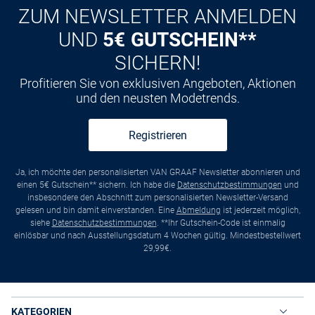
ZUM NEWSLETTER ANMELDEN
UND
5€ GUTSCHEIN**
SICHERN!
Profitieren Sie von exklusiven Angeboten, Aktionen
und den neusten Modetrends.
Registrieren
Ja, ich möchte den personalisierten VAN GRAAF Newsletter abonnieren und
einen 5€ Gutschein** sichern. Ich habe die
Datenschutzbestimmungen
und
insbesondere den Abschnitt zum personalisierten Newsletter-Versand
gelesen und bin damit einverstanden. Eine
Abmeldung
ist jederzeit möglich,
siehe
Datenschutzbestimmungen
. **Ihr Gutschein-Code ist einmalig
einlösbar und nach Ausstellungsdatum 4 Wochen gültig. Mindestbestellwert
29,99€.
KATEGORIEN