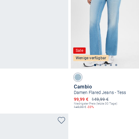
Sale
Wenige verfügbar
Cambio
Damen Flared Jeans - Tess
Ermäßigter Preis
99,99 €
149,99 €
Niedrigster Preis (letzte 30 Tage):
149,99
€
-33%