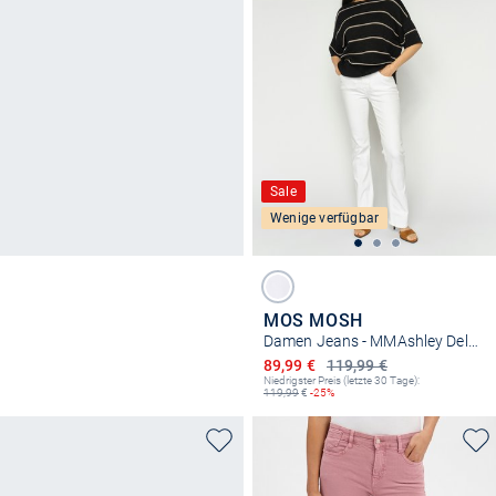
Sale
Wenige verfügbar
MOS MOSH
Damen Jeans - MMAshley Deluxe
Ermäßigter Preis
89,99 €
119,99 €
Niedrigster Preis (letzte 30 Tage):
119,99
€
-25%