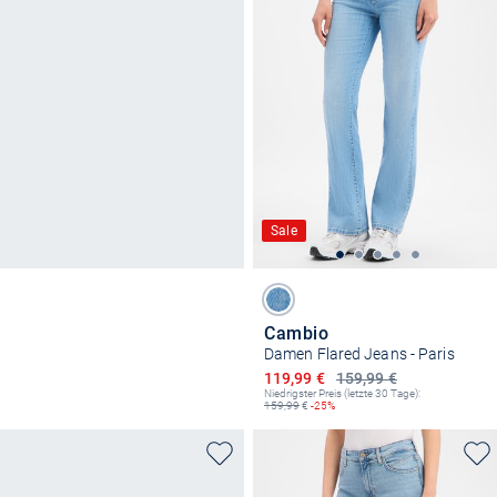
Sale
Cambio
Damen Flared Jeans - Paris
Ermäßigter Preis
119,99 €
159,99 €
Niedrigster Preis (letzte 30 Tage):
159,99
€
-25%