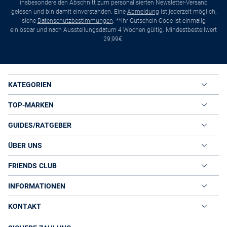
insbesondere den Abschnitt zum personalisierten Newsletter-Versand
gelesen und bin damit einverstanden. Eine
Abmeldung
ist jederzeit möglich,
siehe
Datenschutzbestimmungen
. **Ihr Gutschein-Code ist einmalig
einlösbar und nach Ausstellungsdatum 4 Wochen gültig. Mindestbestellwert
29,99€.
KATEGORIEN
TOP-MARKEN
GUIDES/RATGEBER
ÜBER UNS
FRIENDS CLUB
INFORMATIONEN
KONTAKT