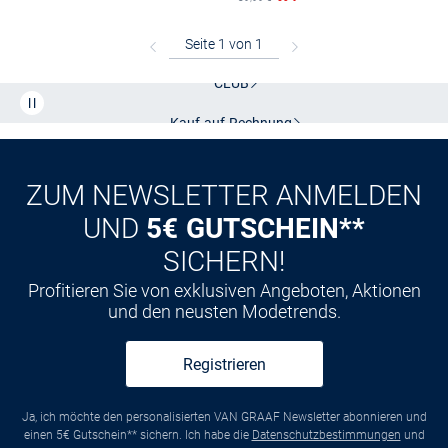
Kostenlose Lieferung und Retoure mit unserem Friends
CLUB
Kauf auf
Rechnung
ZUM NEWSLETTER ANMELDEN
UND
5€ GUTSCHEIN**
SICHERN!
Profitieren Sie von exklusiven Angeboten, Aktionen
und den neusten Modetrends.
Registrieren
Ja, ich möchte den personalisierten VAN GRAAF Newsletter abonnieren und
einen 5€ Gutschein** sichern. Ich habe die
Datenschutzbestimmungen
und