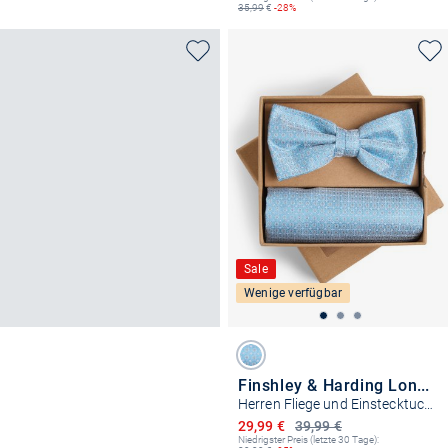
35,99
€
-28%
Sale
Wenige verfügbar
Finshley & Harding London
Herren Fliege und Einstecktuch aus Seide
Ermäßigter Preis
29,99 €
39,99 €
Niedrigster Preis (letzte 30 Tage):