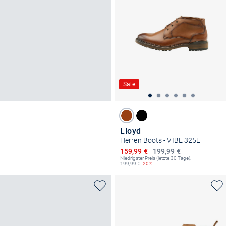
Sale
Lloyd
Herren Boots - VIBE 325L
Ermäßigter Preis
159,99 €
199,99 €
Niedrigster Preis (letzte 30 Tage):
199,99
€
-20%