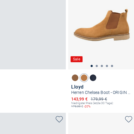
Sale
Lloyd
Herren Chelsea Boot - ORIGIN 315
Ermäßigter Preis
143,99 €
179,99 €
Niedrigster Preis (letzte 30 Tage):
179,99
€
-20%