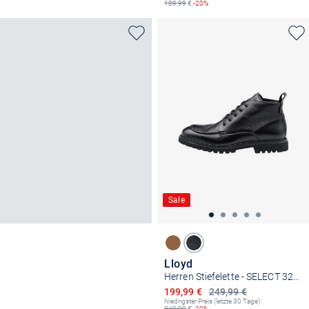
189,99
€
-20%
Sale
Lloyd
Herren Stiefelette - SELECT 327G
Ermäßigter Preis
199,99 €
249,99 €
Niedrigster Preis (letzte 30 Tage):
249,99
€
-20%