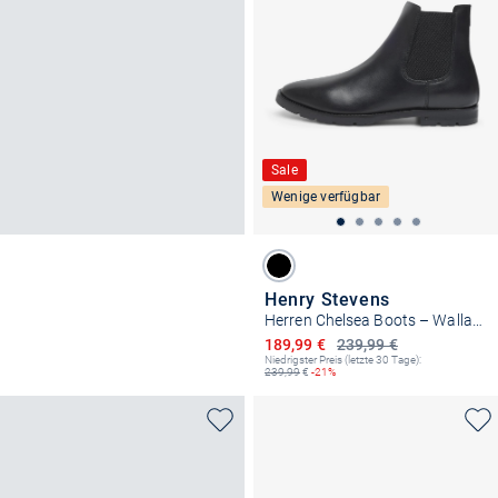
Sale
Wenige verfügbar
Henry Stevens
Herren Chelsea Boots – Wallace CB
Ermäßigter Preis
189,99 €
239,99 €
Niedrigster Preis (letzte 30 Tage):
239,99
€
-21%