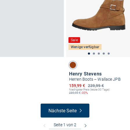
Sale
Wenige verfügbar
Henry Stevens
Herren Boots – Wallace JPB
Ermäßigter Preis
159,99 €
239,99 €
Niedrigster Preis (letzte 30 Tage):
239,99
€
-33%
Nächste Seite
Kostenlose Lieferung und Retoure mit unserem Friends