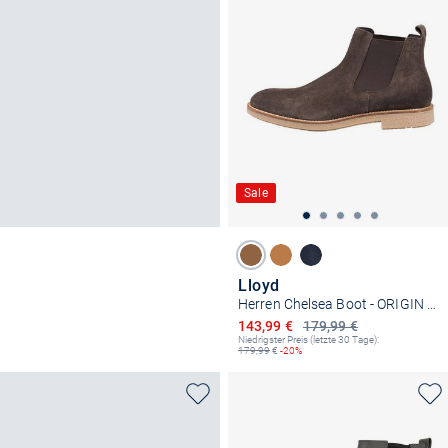
Sale
Lloyd
Herren Chelsea Boot - ORIGIN 315
Ermäßigter Preis
143,99 €
179,99 €
Niedrigster Preis (letzte 30 Tage):
179,99
€
-20%