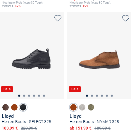
Niedrigster Preis (letzte 30 Tage):
Niedrigster Preis (letzte 30 Tage):
190,99
€
-40%
170,99
€
-50%
Sale
Sale
Lloyd
Lloyd
Herren Boots - SELECT 325L
Herren Boots - NYMAD 325
Ermäßigter Preis
Ermäßigter Preis
183,99 €
229,99 €
ab 151,99 €
189,99 €