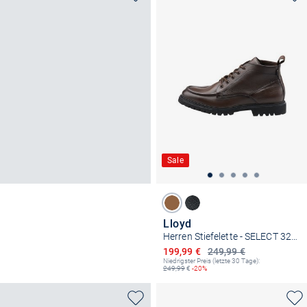
Sale
Lloyd
Herren Stiefelette - SELECT 327G
Ermäßigter Preis
199,99 €
249,99 €
Niedrigster Preis (letzte 30 Tage):
249,99
€
-20%