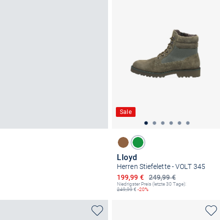
Sale
Lloyd
Herren Stiefelette - VOLT 345
Ermäßigter Preis
199,99 €
249,99 €
Niedrigster Preis (letzte 30 Tage):
249,99
€
-20%