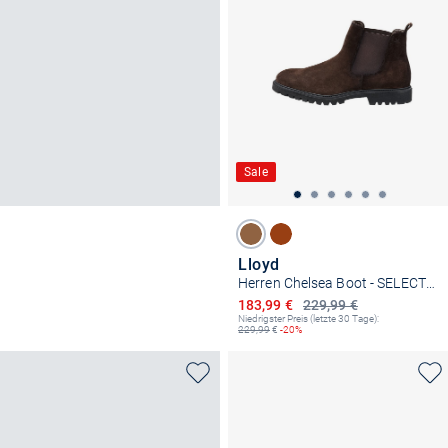
Sale
Lloyd
Herren Chelsea Boot - SELECT 315
Ermäßigter Preis
183,99 €
229,99 €
Niedrigster Preis (letzte 30 Tage):
229,99
€
-20%