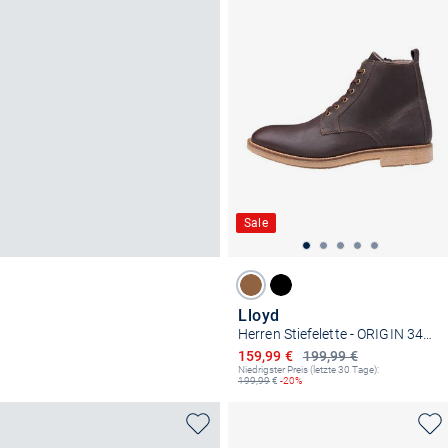
Sale
Lloyd
Herren Stiefelette - ORIGIN 345L
Ermäßigter Preis
159,99 €
199,99 €
Niedrigster Preis (letzte 30 Tage):
199,99
€
-20%