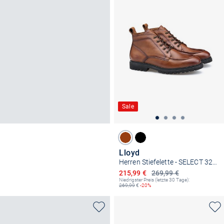
Sale
Lloyd
Herren Stiefelette - SELECT 327L
Ermäßigter Preis
215,99 €
269,99 €
Niedrigster Preis (letzte 30 Tage):
269,99
€
-20%