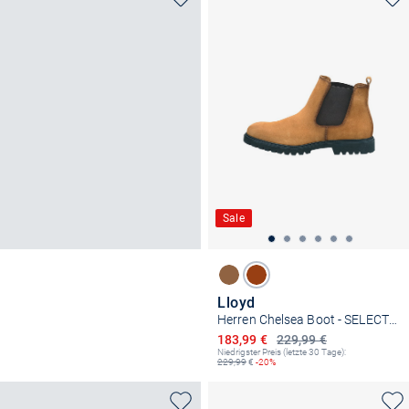
Sale
Lloyd
Herren Chelsea Boot - SELECT 315
Ermäßigter Preis
183,99 €
229,99 €
Niedrigster Preis (letzte 30 Tage):
229,99
€
-20%