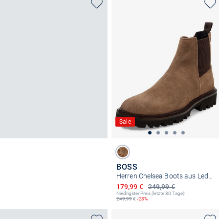
Sale
BOSS
Herren Chelsea Boots aus Leder - Julyo
Ermäßigter Preis
179,99 €
249,99 €
Niedrigster Preis (letzte 30 Tage):
249,99
€
-28%