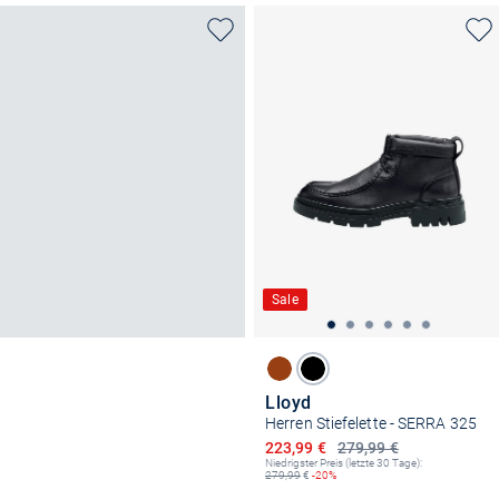
Sale
Lloyd
Herren Stiefelette - SERRA 325
Ermäßigter Preis
223,99 €
279,99 €
Niedrigster Preis (letzte 30 Tage):
279,99
€
-20%