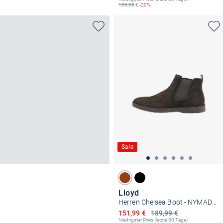
189,99
€
-20%
Sale
Lloyd
Herren Chelsea Boot - NYMAD 315
Ermäßigter Preis
151,99 €
189,99 €
Niedrigster Preis (letzte 30 Tage):