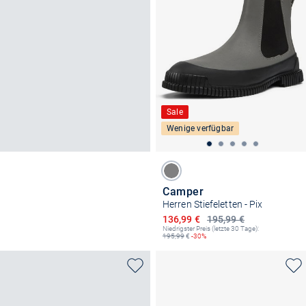
Sale
Wenige verfügbar
Camper
Herren Stiefeletten - Pix
Ermäßigter Preis
136,99 €
195,99 €
Niedrigster Preis (letzte 30 Tage):
195,99
€
-30%