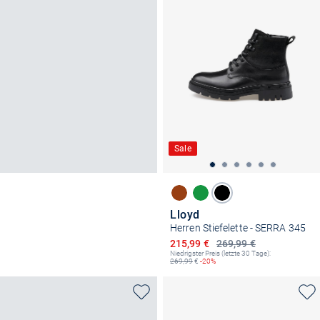
Sale
Lloyd
Herren Stiefelette - SERRA 345
Ermäßigter Preis
215,99 €
269,99 €
Niedrigster Preis (letzte 30 Tage):
269,99
€
-20%