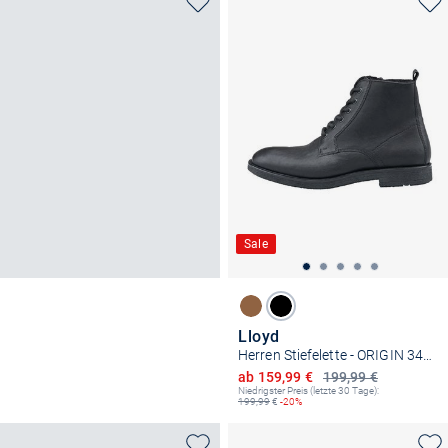
Sale
Lloyd
Herren Stiefelette - ORIGIN 345L
Ermäßigter Preis
ab 159,99 €
199,99 €
Niedrigster Preis (letzte 30 Tage):
199,99
€
-20%