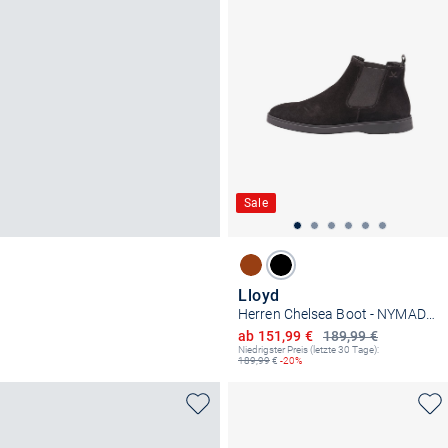
Sale
Lloyd
Herren Chelsea Boot - NYMAD 315
Ermäßigter Preis
ab 151,99 €
189,99 €
Niedrigster Preis (letzte 30 Tage):
189,99
€
-20%