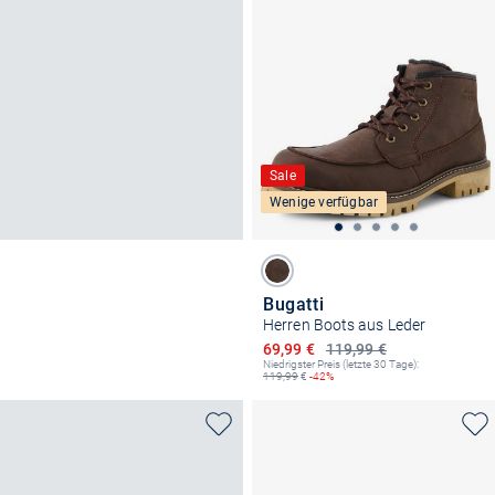
Sale
Wenige verfügbar
Bugatti
Herren Boots aus Leder
Ermäßigter Preis
69,99 €
119,99 €
Niedrigster Preis (letzte 30 Tage):
119,99
€
-42%