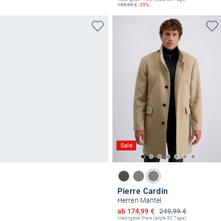
199,99
€
-35%
Sale
Pierre Cardin
Herren Mantel
Ermäßigter Preis
ab 174,99 €
249,99 €
Niedrigster Preis (letzte 30 Tage):