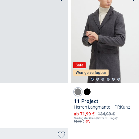
Sale
Wenige verfügbar
11 Project
Herren Langmantel - PRKunz
Ermäßigter Preis
ab 71,99 €
134,99 €
Niedrigster Preis (letzte 30 Tage):
75,99
€
-5%