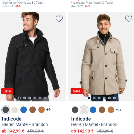
Niedrigster Preis (letzte 30 Tage):
Niedrigster Preis (letzte 30 Tage):
199,99
€
-35%
349,99
€
-49%
Sale
Sale
+5
+5
Indicode
Indicode
Herren Mantel - Brandon
Herren Mantel - Brandon
Ermäßigter Preis
Ermäßigter Preis
ab 142,99 €
159,99 €
ab 142,99 €
159,99 €