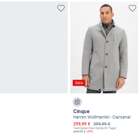
Sale
Cinque
Herren Wollmantel - Ciarsenal
Ermäßigter Preis
259,99 €
399,99 €
Niedrigster Preis (letzte 30 Tage):
399,99
€
-35%