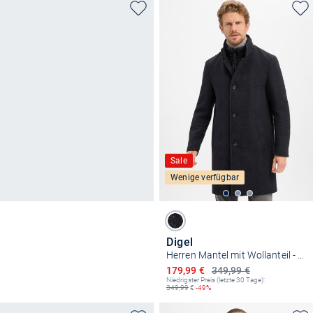
Sale
Wenige verfügbar
Digel
Herren Mantel mit Wollanteil - Delray
Ermäßigter Preis
179,99 €
349,99 €
Niedrigster Preis (letzte 30 Tage):
349,99
€
-49%