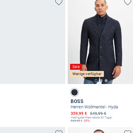
Sale
Wenige verfügbar
BOSS
Herren Wollmantel - Hyda
Ermäßigter Preis
359,99 €
549,99 €
Niedrigster Preis (letzte 30 Tage):
549,99
€
-35%