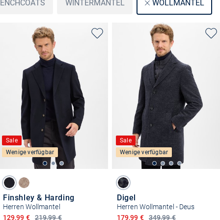
ENCHCOATS
WINTERMÄNTEL
WOLLMÄNTEL
Sale
Sale
Wenige verfügbar
Wenige verfügbar
Finshley & Harding
Digel
Herren Wollmantel
Herren Wollmantel - Deus
Ermäßigter Preis
Ermäßigter Preis
129,99 €
219,99 €
179,99 €
349,99 €