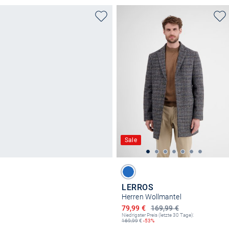
Sale
LERROS
Herren Wollmantel
Ermäßigter Preis
79,99 €
169,99 €
Niedrigster Preis (letzte 30 Tage):
169,99
€
-53%