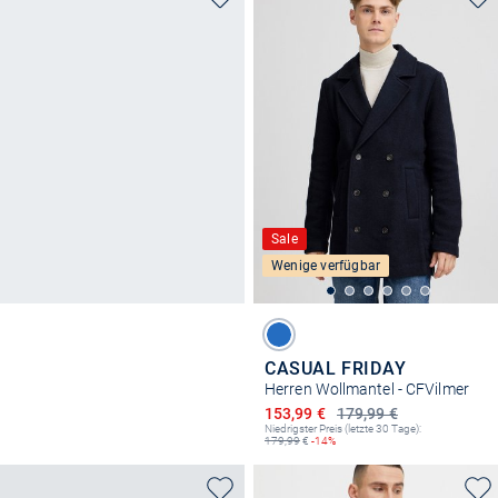
Sale
Wenige verfügbar
CASUAL FRIDAY
Herren Wollmantel - CFVilmer
Ermäßigter Preis
153,99 €
179,99 €
Niedrigster Preis (letzte 30 Tage):
179,99
€
-14%