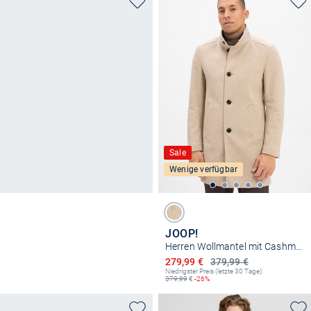
Sale
Wenige verfügbar
JOOP!
Herren Wollmantel mit Cashmere-Anteil - Maron
Ermäßigter Preis
279,99 €
379,99 €
Niedrigster Preis (letzte 30 Tage):
379,99
€
-26%