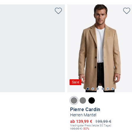
Sale
Pierre Cardin
Herren Mantel
Ermäßigter Preis
ab 139,99 €
199,99 €
Niedrigster Preis (letzte 30 Tage):
199,99
€
-30%