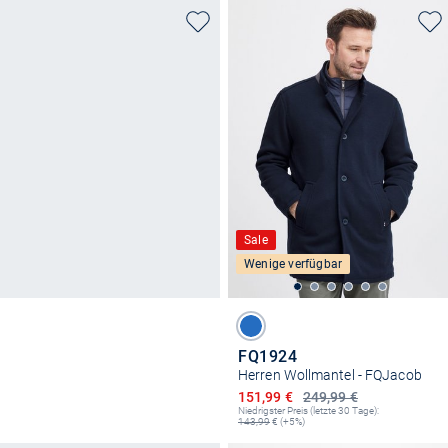
Sale
Wenige verfügbar
FQ1924
Herren Wollmantel - FQJacob
Ermäßigter Preis
151,99 €
249,99 €
Niedrigster Preis (letzte 30 Tage):
143,99
€ (+5%)