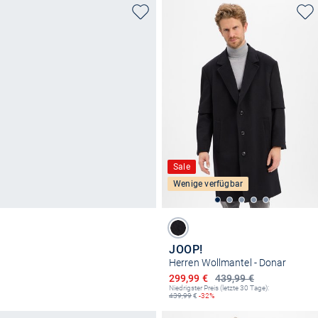
Sale
Wenige verfügbar
JOOP!
Herren Wollmantel - Donar
Ermäßigter Preis
299,99 €
439,99 €
Niedrigster Preis (letzte 30 Tage):
439,99
€
-32%