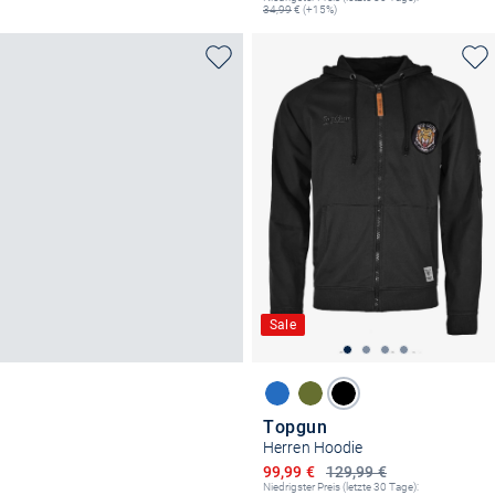
34,99
€ (+15%)
Sale
Topgun
Herren Hoodie
Ermäßigter Preis
99,99 €
129,99 €
Niedrigster Preis (letzte 30 Tage):