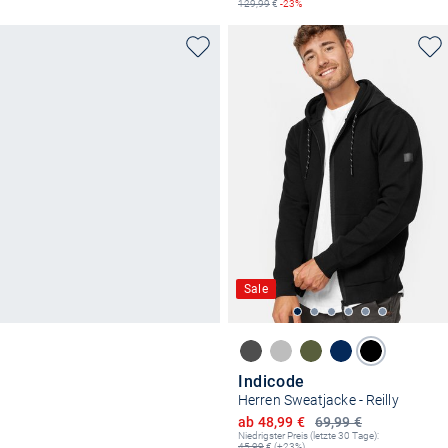
129,99
€
-23%
Sale
Indicode
Herren Sweatjacke - Reilly
Ermäßigter Preis
ab 48,99 €
69,99 €
Niedrigster Preis (letzte 30 Tage):
45,99
€ (+23%)