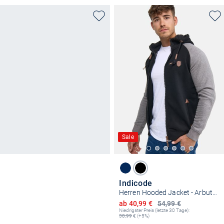
Sale
Indicode
Herren Hooded Jacket - Arbutus
Ermäßigter Preis
ab 40,99 €
54,99 €
Niedrigster Preis (letzte 30 Tage):
38,99
€ (+5%)