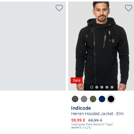
Sale
Indicode
Herren Hooded Jacket - Elm
Ermäßigter Preis
59,99 €
69,99 €
Niedrigster Preis (letzte 30 Tage):
46,99
€ (+22%)