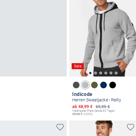
Sale
Indicode
Herren Sweatjacke - Reilly
Ermäßigter Preis
ab 48,99 €
69,99 €
Niedrigster Preis (letzte 30 Tage):
39,99
€ (+20%)