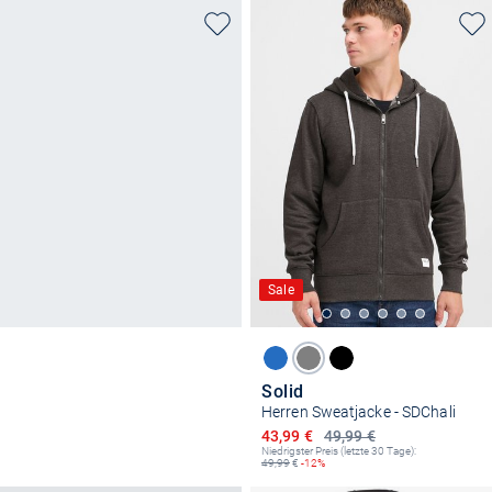
Sale
Solid
Herren Sweatjacke - SDChali
Ermäßigter Preis
43,99 €
49,99 €
Niedrigster Preis (letzte 30 Tage):
49,99
€
-12%