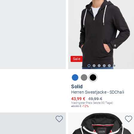
Sale
Solid
Herren Sweatjacke - SDChali
Ermäßigter Preis
43,99 €
49,99 €
Niedrigster Preis (letzte 30 Tage):
49,99
€
-12%