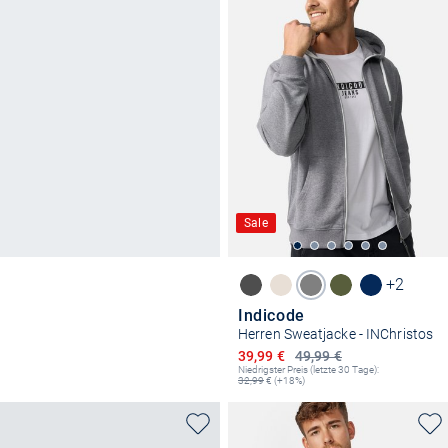
Sale
+2
Indicode
Herren Sweatjacke - INChristos
Ermäßigter Preis
39,99 €
49,99 €
Niedrigster Preis (letzte 30 Tage):
32,99
€ (+18%)