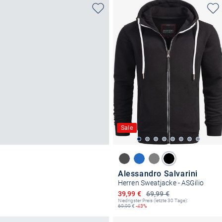
Sale
Alessandro Salvarini
Herren Sweatjacke - ASGilio
Ermäßigter Preis
39,99 €
69,99 €
Niedrigster Preis (letzte 30 Tage):
69,99
€
-43%