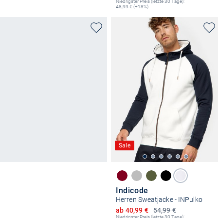
Niedrigster Preis (letzte 30 Tage):
48,99
€ (+18%)
Sale
Indicode
Herren Sweatjacke - INPulko
Ermäßigter Preis
ab 40,99 €
54,99 €
Niedrigster Preis (letzte 30 Tage):