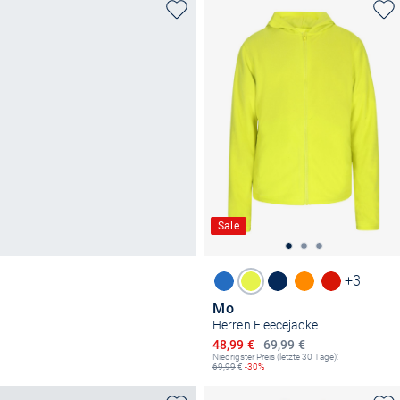
Sale
+3
Mo
Herren Fleecejacke
Ermäßigter Preis
48,99 €
69,99 €
Niedrigster Preis (letzte 30 Tage):
69,99
€
-30%