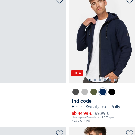
Sale
Indicode
Herren Sweatjacke - Reilly
Ermäßigter Preis
ab 44,99 €
69,99 €
Niedrigster Preis (letzte 30 Tage):
42,99
€ (+4%)