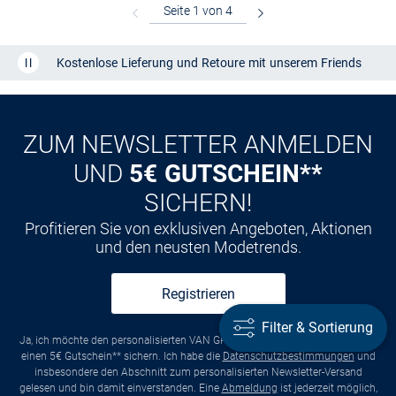
Kostenlose Lieferung und Retoure mit unserem Friends
CLUB
Kauf auf
Rechnung
ZUM NEWSLETTER ANMELDEN
UND
5€ GUTSCHEIN**
SICHERN!
Profitieren Sie von exklusiven Angeboten, Aktionen
und den neusten Modetrends.
Registrieren
Filter & Sortierung
Filter & Sortierung
Ja, ich möchte den personalisierten VAN GRAAF Newsletter abonnieren und
einen 5€ Gutschein** sichern. Ich habe die
Datenschutzbestimmungen
und
insbesondere den Abschnitt zum personalisierten Newsletter-Versand
gelesen und bin damit einverstanden. Eine
Abmeldung
ist jederzeit möglich,