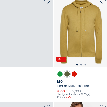
Sale
Mo
Herren Kapuzenjacke
Ermäßigter Preis
48,99 €
69,99 €
Niedrigster Preis (letzte 30 Tage):
69,99
€
-30%