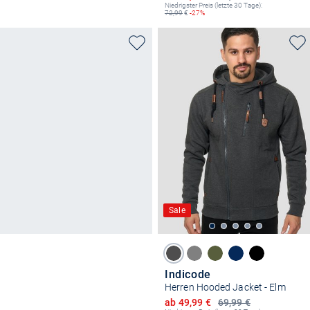
Niedrigster Preis (letzte 30 Tage):
72,99
€
-27%
Sale
Indicode
Herren Hooded Jacket - Elm
Ermäßigter Preis
ab 49,99 €
69,99 €