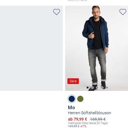
Sale
Mo
Herren Softshellblouson
Ermäßigter Preis
ab 79,99 €
169,99 €
Niedrigster Preis (letzte 30 Tage):
169,99
€
-47%