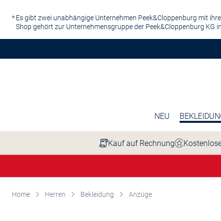
Zum Hauptinhalt springen
Es gibt zwei unabhängige Unternehmen Peek&Cloppenburg mit ihre
Shop gehört zur Unternehmensgruppe der Peek&Cloppenburg KG in
NEU
BEKLEIDUN
Kauf auf Rechnung
Kostenlose
Home
Herren
Bekleidung
Anzüge