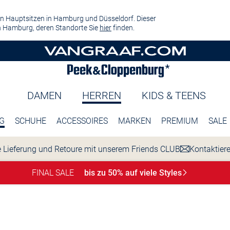
n Hauptsitzen in Hamburg und Düsseldorf. Dieser
 Hamburg, deren Standorte Sie
hier
finden.
DAMEN
HERREN
KIDS & TEENS
G
SCHUHE
ACCESSOIRES
MARKEN
PREMIUM
SALE
 Lieferung und Retoure mit unserem Friends CLUB
Kontaktier
FINAL SALE
bis zu 50% auf viele
Styles