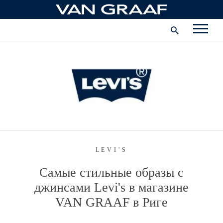
Перейти
Корпоративная информация
к
содержимому
Карьера
Предприятие
Латвия - русский
LEVI'S
Самые стильные образы с
джинсами Levi's в магазине
VAN GRAAF
в Риге