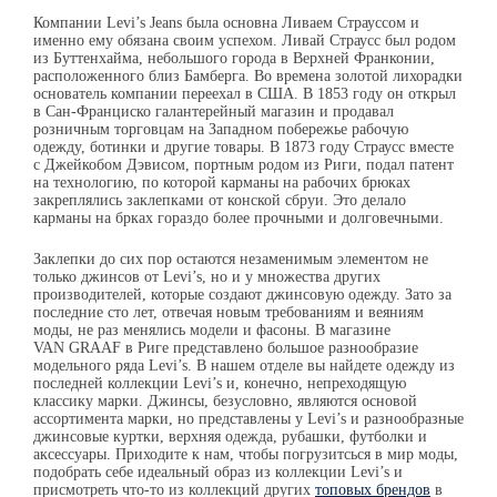
Компании Levi’s Jeans
была основна
Ливаем Страуссом и
именно ему обязана своим успехом. Ливай Страусс был родом
из Буттенхайма, небольшого города в Верхней Франконии,
расположенного близ Бамберга. Во времена золотой лихорадки
основатель компании переехал в США. В 1853 году он открыл
в Сан-Франциско галантерейный магазин и продавал
розничным торговцам на Западном побережье рабочую
одежду, ботинки и другие товары. В 1873 году Страусс вместе
с Джейкобом Дэвисом, портным родом из Риги, подал патент
на технологию, по которой карманы на рабочих брюках
закреплялись заклепками от конской сбруи. Это делало
карманы на брках гораздо более прочными и долговечными.
Заклепки до сих пор остаются незаменимым элементом не
только джинсов от Levi’s, но и у множества других
производителей, которые создают джинсовую одежду. Зато за
последние сто лет, отвечая новым требованиям и веяниям
моды, не раз менялись модели и фасоны. В магазине
VAN GRAAF
в Риге представлено большое разнообразие
модельного ряда Levi’s. В нашем отделе вы найдете одежду из
последней коллекции Levi’s и, конечно, непреходящую
классику марки. Джинсы, безусловно, являются основой
ассортимента марки, но представлены у Levi’s и разнообразные
джинсовые куртки, верхняя одежда, рубашки, футболки и
аксессуары
. Приходите к нам, чтобы погрузитсься в мир моды,
подобрать себе идеальный образ из коллекции Levi’s и
присмотреть что-то из коллекций других
топовых брендов
в