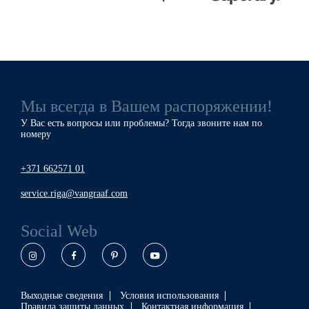
Pause
Мы всегда в Вашем распоряжении!
У Вас есть вопросы или проблемы? Тогда звоните нам по
номеру
+371 662571 01
service.riga@vangraaf.com
Social Web
Instagram
Facebook
Pinterest
YouTube
Выходные сведения
Условия использования
Правила защиты данных
Контактная информация