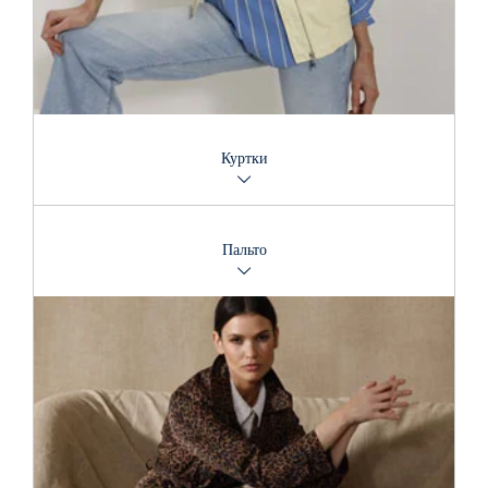
Куртки
Куртки - это не только верхняя часть гардероба: с их
помощью можно продемонстрировать свой характер и
Пальто
выразить модный посыл. В подходящей куртке Вы
сможете противостоять любым погодным условиям и в то
же время произвести впечатление. Наш магазин
предлагает широкий выбор – от легких межсезонных
моделей до теплых, комфортных курток.