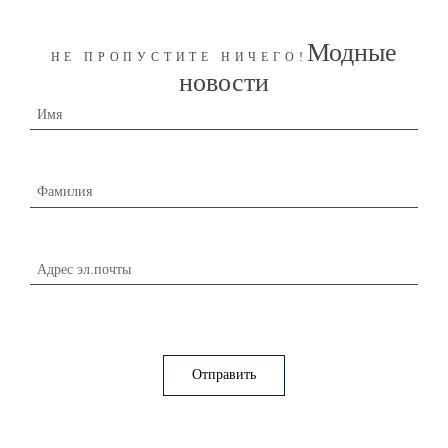
обуви. Среди нашего широкого ассортимента обуви Вы
найдете идеальную пару для любого жизненного случая и
любой погоды.
Модные
НЕ ПРОПУСТИТЕ НИЧЕГО!
новости
Имя
Фамилия
Адрес эл.почты
Отправить