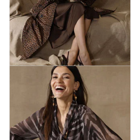
Многие ценители моды с искренним азартом ищут своего
надежного спутника – пальто. Мы предлагаем широкий
ассортимент пальто – порядка 400 моделей самых
красивых форм и цветов – от классического легкого
спортивного покроя цвета верблюжьей шерсти до
особенно приятного на ощупь мягкого пальто из
искусственной кожи в актуальных цветах.