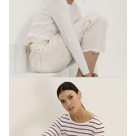
Шерсти – да! Пушистые, теплые и уютные – такими
должны быть вязаные вещи, чтобы хорошо себя
чувствовать. Кардиган оверсайз в качестве верхней
одежды или прилегающий свитер для элегантного образа
– правильно подобранная вязаная вещь будет не только
комфортна, но и будет отлично выглядеть.