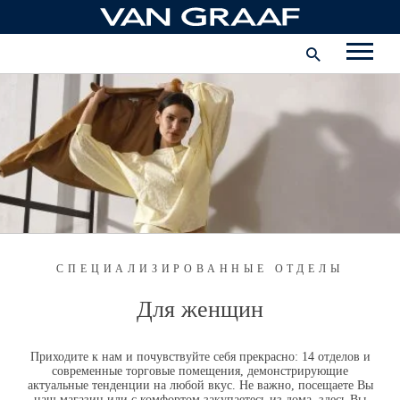
Перейти
Корпоративная информация
к
содержимому
Карьера
Предприятие
Латвия - русский
СПЕЦИАЛИЗИРОВАННЫЕ ОТДЕЛЫ
Для женщин
Приходите к нам и почувствуйте себя прекрасно: 14 отделов и
современные торговые помещения, демонстрирующие
актуальные тенденции на любой вкус. Не важно, посещаете Вы
наш магазин или с комфортом закупаетесь из дома, здесь Вы