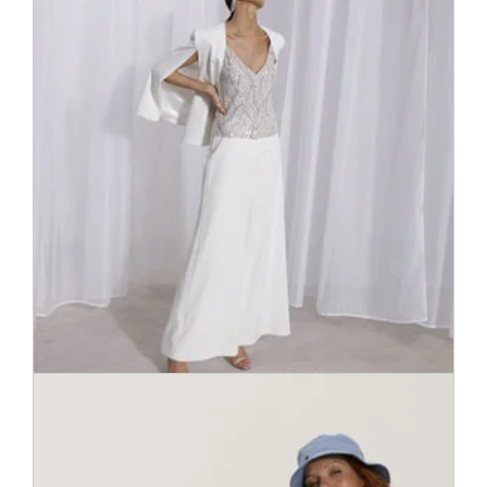
Изысканные вещи высококлассных брендов, способные
удовлетворить модные желания каждого. В том числе:
BOSS, Calvin Klein, Marc Cain, Max Mara Studio, Polo
Ralph Lauren и Tommy Hilfiger.