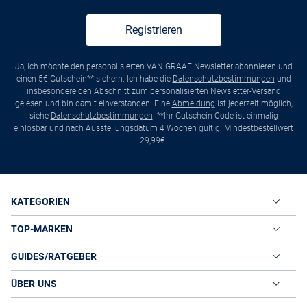
Registrieren
Ja, ich möchte den personalisierten VAN GRAAF Newsletter abonnieren und
einen 5€ Gutschein** sichern. Ich habe die
Datenschutzbestimmungen
und
insbesondere den Abschnitt zum personalisierten Newsletter-Versand
gelesen und bin damit einverstanden. Eine
Abmeldung
ist jederzeit möglich,
siehe
Datenschutzbestimmungen
. **Ihr Gutschein-Code ist einmalig
einlösbar und nach Ausstellungsdatum 4 Wochen gültig. Mindestbestellwert
29,99€.
KATEGORIEN
TOP-MARKEN
GUIDES/RATGEBER
ÜBER UNS