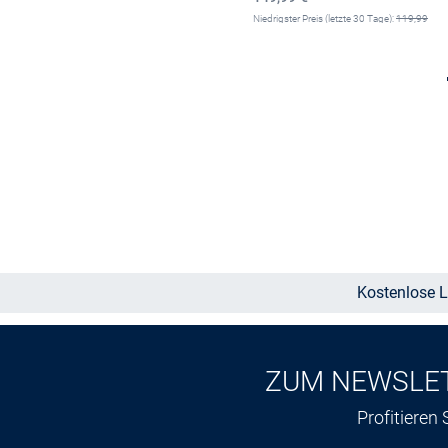
Niedrigster Preis (letzte 30 Tage):
119,99
€
-33%
Größe auswählen
Größe auswählen
Kostenlose L
ZUM NEWSLE
Profitieren