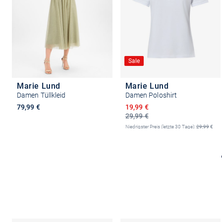
Sale
Marie Lund
Marie Lund
Damen Tüllkleid
Damen Poloshirt
Ermäßigter Preis
79,99 €
19,99 €
29,99 €
Niedrigster Preis (letzte 30 Tage):
29,99
€
-33%
+6
Größe auswählen
Größe auswählen