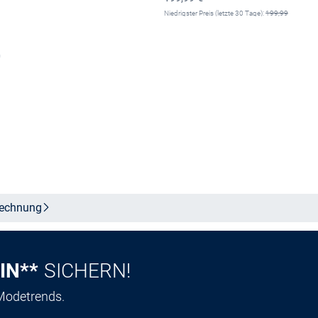
Niedrigster Preis (letzte 30 Tage):
199,99
€
-30%
Größe auswählen
Größe auswählen
echnung
IN**
SICHERN!
 Modetrends.