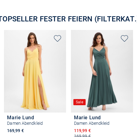
Größe auswählen
Größe auswählen
TOPSELLER FESTER FEIERN (FILTERKAT.
Sale
Marie Lund
Marie Lund
Damen Abendkleid
Damen Abendkleid
Ermäßigter Preis
169,99 €
119,99 €
169,99 €