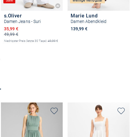
Sale
Wenige verfügbar
s.Oliver
Marie Lund
Damen Jeans - Suri
Damen Abendkleid
Ermäßigter Preis
35,99 €
139,99 €
49,99 €
Niedrigster Preis (letzte 30 Tage):
49,99
€
-28%
Größe auswählen
Größe auswählen
T