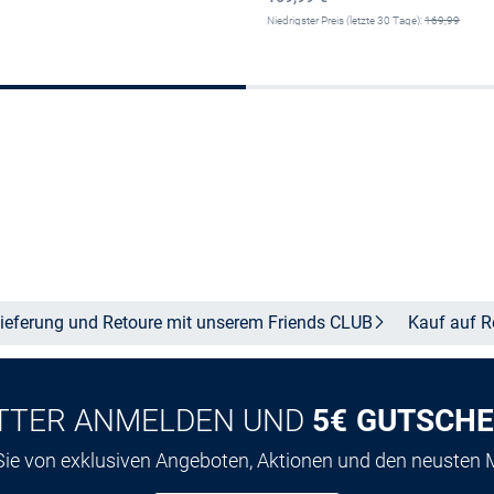
Niedrigster Preis (letzte 30 Tage):
169,99
€
-29%
Größe auswählen
Größe auswählen
ieferung und Retoure mit unserem Friends
CLUB
Kauf auf
R
TTER ANMELDEN UND
5€ GUTSCHE
 Sie von exklusiven Angeboten, Aktionen und den neusten