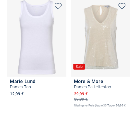
Sale
Marie Lund
More & More
Damen Top
Damen Paillettentop
Ermäßigter Preis
12,99 €
29,99 €
59,99 €
+8
Niedrigster Preis (letzte 30 Tage):
59,99
€
-50%
Größe auswählen