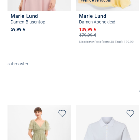
Wenige verfügbar
Marie Lund
Marie Lund
Damen Blusentop
Damen Abendkleid
Ermäßigter Preis
59,99 €
139,99 €
179,99 €
Niedrigster Preis (letzte 30 Tage):
179,99
€
-22%
Größe auswählen
submaster
Größe auswählen