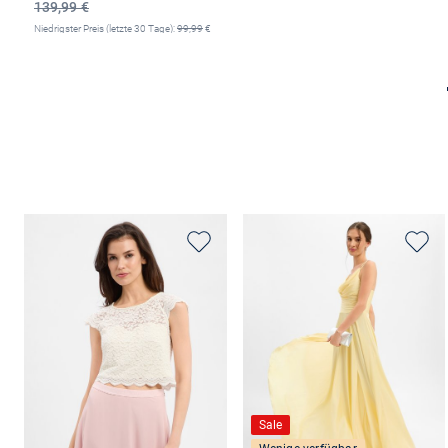
139,99 €
Niedrigster Preis (letzte 30 Tage):
99,99
€
-40%
Größe auswählen
Größe auswählen
Sale