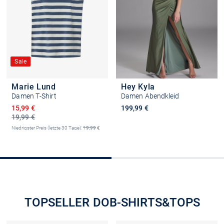
Sale
Marie Lund
Hey Kyla
Damen T-Shirt
Damen Abendkleid
Ermäßigter Preis
15,99 €
199,99 €
19,99 €
Niedrigster Preis (letzte 30 Tage):
19,99
€
-20%
Größe auswählen
Größe auswählen
TOPSELLER DOB-SHIRTS&TOPS