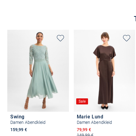
Größe auswählen
Sale
Swing
Marie Lund
Damen Abendkleid
Damen Abendkleid
Ermäßigter Preis
159,99 €
79,99 €
149,99 €