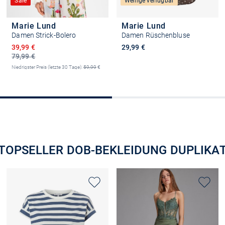
Sale
Wenige verfügbar
Marie Lund
Marie Lund
Damen Strick-Bolero
Damen Rüschenbluse
Ermäßigter Preis
39,99 €
29,99 €
79,99 €
Niedrigster Preis (letzte 30 Tage):
59,99
€
-33%
Größe auswählen
Größe auswählen
TOPSELLER DOB-BEKLEIDUNG DUPLIKA