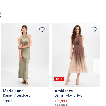
)
Sale
Marie Lund
Ambiance
Damen Abendkleid
Damen Abendkleid
Ermäßigter Preis
139,99 €
139,99 €
199,99 €