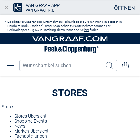
VAN GRAAF APP
ÖFFNEN
VAN GRAAF, k.s.
Zum Hauptinhalt springen
Es gibt zwei unabhängige Unternehmen Peek&Cloppenburg mit ihren Hauptsitzen in
Hamburg und Düsseldorf. Dieser Shop gehört zur Unternehmensgruppe der
Peek&Cloppenburg KG in Hamburg, deren Standorte Sie
hier
finden.
STORES
Stores
Stores-Übersicht
Shopping Events
News
Marken-Übersicht
Fachabteilungen