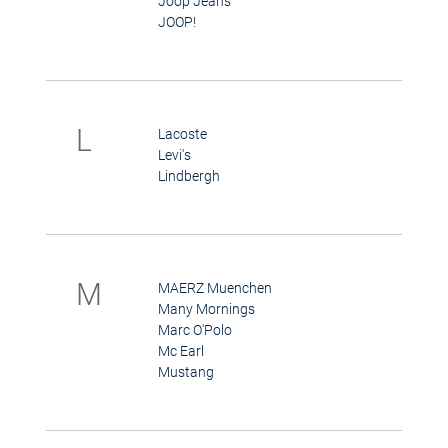
Joop Jeans
JOOP!
L
Lacoste
Levi's
Lindbergh
M
MAERZ Muenchen
Many Mornings
Marc O'Polo
Mc Earl
Mustang