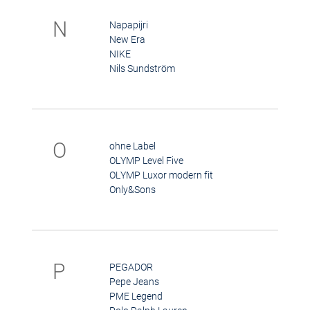
N
Napapijri
New Era
NIKE
Nils Sundström
O
ohne Label
OLYMP Level Five
OLYMP Luxor modern fit
Only&Sons
P
PEGADOR
Pepe Jeans
PME Legend