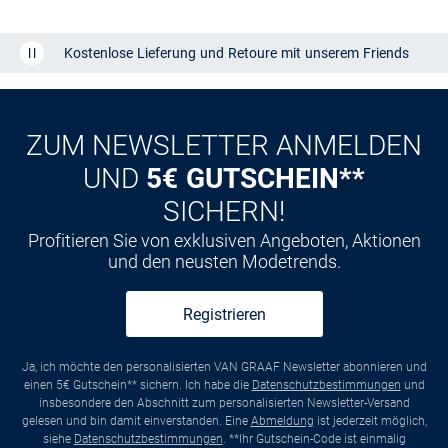
Kostenlose Lieferung und Retoure mit unserem Friends
CLUB
Kauf auf
Rechnung
ZUM NEWSLETTER ANMELDEN
UND
5€ GUTSCHEIN**
SICHERN!
Profitieren Sie von exklusiven Angeboten, Aktionen
und den neusten Modetrends.
Registrieren
Ja, ich möchte den personalisierten VAN GRAAF Newsletter abonnieren und
einen 5€ Gutschein** sichern. Ich habe die
Datenschutzbestimmungen
und
insbesondere den Abschnitt zum personalisierten Newsletter-Versand
gelesen und bin damit einverstanden. Eine
Abmeldung
ist jederzeit möglich,
siehe
Datenschutzbestimmungen
. **Ihr Gutschein-Code ist einmalig