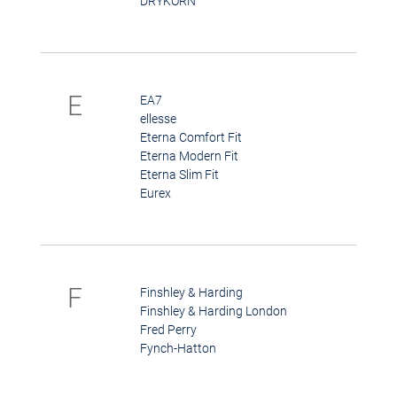
DRYKORN
E
EA7
ellesse
Eterna Comfort Fit
Eterna Modern Fit
Eterna Slim Fit
Eurex
F
Finshley & Harding
Finshley & Harding London
Fred Perry
Fynch-Hatton