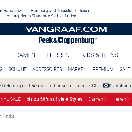
n Hauptsitzen in Hamburg und Düsseldorf. Dieser
 Hamburg, deren Standorte Sie
hier
finden.
DAMEN
HERREN
KIDS & TEENS
G
SCHUHE
ACCESSOIRES
MARKEN
PREMIUM
SALE
 Lieferung und Retoure mit unserem Friends CLUB
Kontaktier
INAL SALE
bis zu 50% auf viele Styles
Damen
Herren
n Kinder