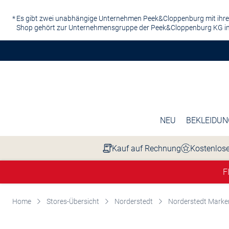
Zum Hauptinhalt springen
Es gibt zwei unabhängige Unternehmen Peek&Cloppenburg mit ihre
Shop gehört zur Unternehmensgruppe der Peek&Cloppenburg KG in
NEU
BEKLEIDUN
Kauf auf Rechnung
Kostenlose
F
Home
Stores-Übersicht
Norderstedt
Norderstedt Marke