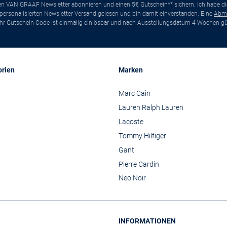
ten VAN GRAAF Newsletter abonnieren und einen 5€ Gutschein** sichern. Ich habe d
ersonalisierten Newsletter-Versand gelesen und bin damit einverstanden. Eine
Abm
*Ihr Gutschein-Code ist einmalig einlösbar und nach Ausstellungsdatum 4 Wochen gül
orien
Marken
Marc Cain
Lauren Ralph Lauren
Lacoste
Tommy Hilfiger
Gant
Pierre Cardin
Neo Noir
INFORMATIONEN