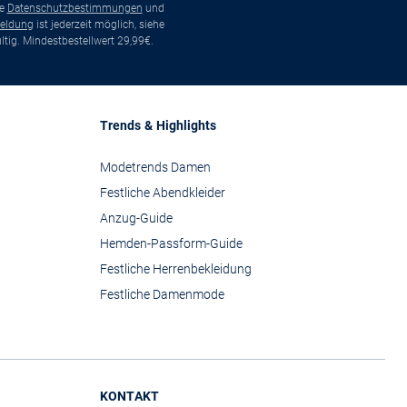
ie
Datenschutzbestimmungen
und
eldung
ist jederzeit möglich, siehe
tig. Mindestbestellwert 29,99€.
Trends & Highlights
Modetrends Damen
Festliche Abendkleider
Anzug-Guide
Hemden-Passform-Guide
Festliche Herrenbekleidung
Festliche Damenmode
KONTAKT