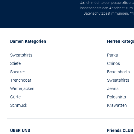
Ja, ich möchte den personalisier
insbesondere den Abschnitt zum p
Datenschutzbestimmungen
. *
Damen Kategorien
Herren Kateg
Sweatshirts
Parka
Stiefel
Chinos
Sneaker
Boxershorts
Trenchcoat
Sweatshirts
Winterjacken
Jeans
Gürtel
Poloshirts
Schmuck
Krawatten
ÜBER UNS
Friends CLUB