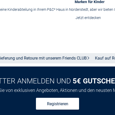
Marken für Kinder
keine Kinderabteilung in Ihrem P&C* Haus in Norderstedt, aber wir biete
Jetzt entdecken
ieferung und Retoure mit unserem Friends
CLUB
Kauf auf
R
TTER ANMELDEN UND
5€ GUTSCHE
 Sie von exklusiven Angeboten, Aktionen und den neusten
Registrieren