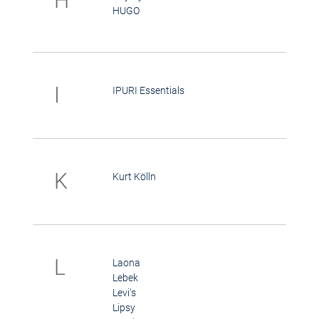
H
HUGO
I
IPURI Essentials
K
Kurt Kölln
L
Laona
Lebek
Levi's
Lipsy