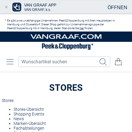
VAN GRAAF APP
ÖFFNEN
VAN GRAAF, k.s.
Zum Hauptinhalt springen
Es gibt zwei unabhängige Unternehmen Peek&Cloppenburg mit ihren Hauptsitzen in
Hamburg und Düsseldorf. Dieser Shop gehört zur Unternehmensgruppe der
Peek&Cloppenburg KG in Hamburg, deren Standorte Sie
hier
finden.
STORES
Stores
Stores-Übersicht
Shopping Events
News
Marken-Übersicht
Fachabteilungen