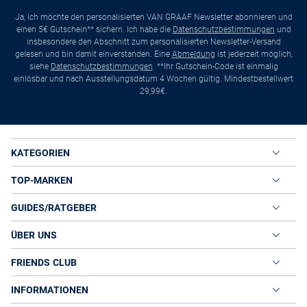
Ja, ich möchte den personalisierten VAN GRAAF Newsletter abonnieren und
einen 5€ Gutschein** sichern. Ich habe die
Datenschutzbestimmungen
und
insbesondere den Abschnitt zum personalisierten Newsletter-Versand
gelesen und bin damit einverstanden. Eine
Abmeldung
ist jederzeit möglich,
siehe
Datenschutzbestimmungen
. **Ihr Gutschein-Code ist einmalig
einlösbar und nach Ausstellungsdatum 4 Wochen gültig. Mindestbestellwert
29,99€.
KATEGORIEN
TOP-MARKEN
GUIDES/RATGEBER
ÜBER UNS
FRIENDS CLUB
INFORMATIONEN