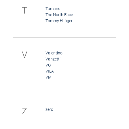
T
Tamaris
The North Face
Tommy Hilfiger
V
Valentino
Vanzetti
VG
VILA
VM
Z
zero