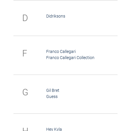
D
Didriksons
F
Franco Callegari
Franco Callegari Collection
G
Gil Bret
Guess
Hey Kyla