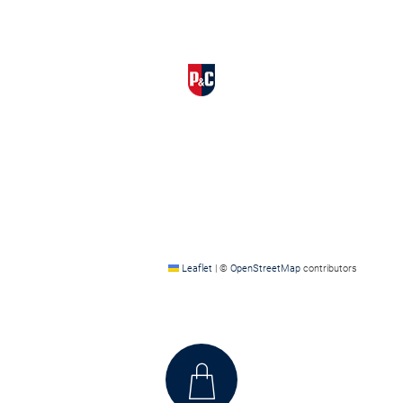
Leaflet
|
©
OpenStreetMap
contributors