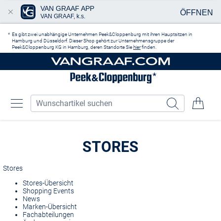
VAN GRAAF APP
ÖFFNEN
VAN GRAAF, k.s.
Zum Hauptinhalt springen
Es gibt zwei unabhängige Unternehmen Peek&Cloppenburg mit ihren Hauptsitzen in
Hamburg und Düsseldorf. Dieser Shop gehört zur Unternehmensgruppe der
Peek&Cloppenburg KG in Hamburg, deren Standorte Sie
hier
finden.
STORES
Stores
Stores-Übersicht
Shopping Events
News
Marken-Übersicht
Fachabteilungen