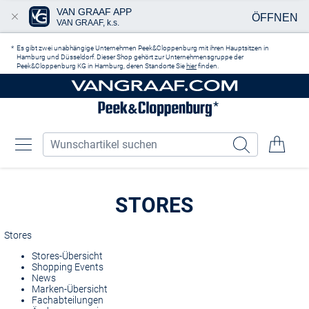
VAN GRAAF APP
ÖFFNEN
VAN GRAAF, k.s.
Zum Hauptinhalt springen
Es gibt zwei unabhängige Unternehmen Peek&Cloppenburg mit ihren Hauptsitzen in
Hamburg und Düsseldorf. Dieser Shop gehört zur Unternehmensgruppe der
Peek&Cloppenburg KG in Hamburg, deren Standorte Sie
hier
finden.
STORES
Stores
Stores-Übersicht
Shopping Events
News
Marken-Übersicht
Fachabteilungen