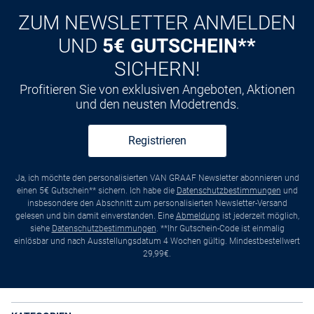
ZUM NEWSLETTER ANMELDEN
UND
5€ GUTSCHEIN**
SICHERN!
Profitieren Sie von exklusiven Angeboten, Aktionen
und den neusten Modetrends.
Registrieren
Ja, ich möchte den personalisierten VAN GRAAF Newsletter abonnieren und
einen 5€ Gutschein** sichern. Ich habe die
Datenschutzbestimmungen
und
insbesondere den Abschnitt zum personalisierten Newsletter-Versand
gelesen und bin damit einverstanden. Eine
Abmeldung
ist jederzeit möglich,
siehe
Datenschutzbestimmungen
. **Ihr Gutschein-Code ist einmalig
einlösbar und nach Ausstellungsdatum 4 Wochen gültig. Mindestbestellwert
29,99€.