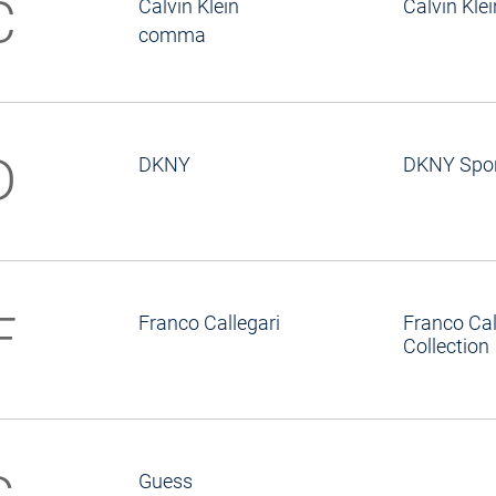
C
Calvin Klein
Calvin Kle
comma
D
DKNY
DKNY Spo
F
Franco Callegari
Franco Cal
Collection
Guess