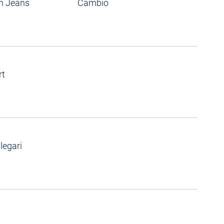
in Jeans
Cambio
rt
legari