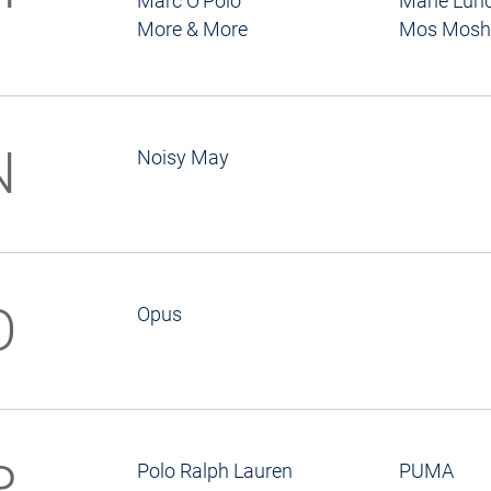
Marc O'Polo
Marie Lun
More & More
Mos Mosh
N
Noisy May
O
Opus
P
Polo Ralph Lauren
PUMA