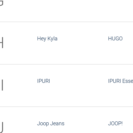
G
H
Hey Kyla
HUGO
I
IPURI
IPURI Esse
J
Joop Jeans
JOOP!