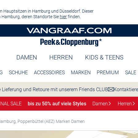
n Hauptsitzen in Hamburg und Düsseldorf. Dieser
 Hamburg, deren Standorte Sie
hier
finden.
DAMEN
HERREN
KIDS & TEENS
G
SCHUHE
ACCESSOIRES
MARKEN
PREMIUM
SALE
 Lieferung und Retoure mit unserem Friends CLUB
Kontaktier
INAL SALE
bis zu 50% auf viele Styles
Damen
Herren
amburg, Poppenbüttel (AEZ) Marken Damen