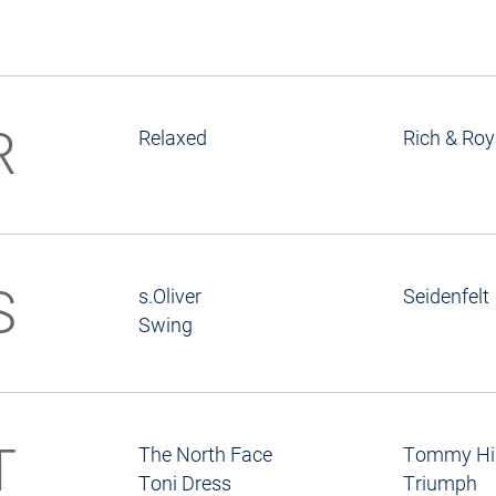
R
Relaxed
Rich & Roy
S
s.Oliver
Seidenfelt
Swing
T
The North Face
Tommy Hil
Toni Dress
Triumph