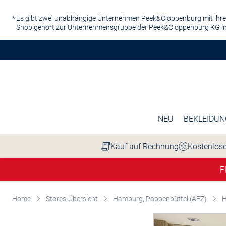
Zum Hauptinhalt springen
Es gibt zwei unabhängige Unternehmen Peek&Cloppenburg mit ihre
Shop gehört zur Unternehmensgruppe der Peek&Cloppenburg KG in
NEU
BEKLEIDUN
Kauf auf Rechnung
Kostenlose
F
Home
Stores-Übersicht
Hamburg, Poppenbüttel (AEZ)
H