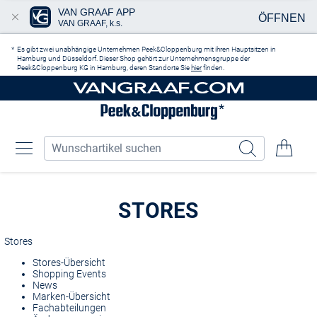
VAN GRAAF APP
ÖFFNEN
VAN GRAAF, k.s.
Zum Hauptinhalt springen
Es gibt zwei unabhängige Unternehmen Peek&Cloppenburg mit ihren Hauptsitzen in
Hamburg und Düsseldorf. Dieser Shop gehört zur Unternehmensgruppe der
Peek&Cloppenburg KG in Hamburg, deren Standorte Sie
hier
finden.
STORES
Stores
Stores-Übersicht
Shopping Events
News
Marken-Übersicht
Fachabteilungen