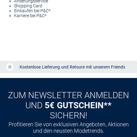
Änderungsservice
Shopping Card
Einkaufen bei P&C*
Karriere bei P&C*
Kostenlose Lieferung und Retoure mit unserem Friends
CLUB
Kauf auf
Rechnung
ZUM NEWSLETTER ANMELDEN
UND
5€ GUTSCHEIN**
SICHERN!
Profitieren Sie von exklusiven Angeboten, Aktionen
und den neusten Modetrends.