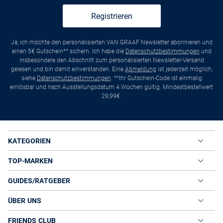
Registrieren
Ja, ich möchte den personalisierten VAN GRAAF Newsletter abonnieren und
einen 5€ Gutschein** sichern. Ich habe die
Datenschutzbestimmungen
und
insbesondere den Abschnitt zum personalisierten Newsletter-Versand
gelesen und bin damit einverstanden. Eine
Abmeldung
ist jederzeit möglich,
siehe
Datenschutzbestimmungen
. **Ihr Gutschein-Code ist einmalig
einlösbar und nach Ausstellungsdatum 4 Wochen gültig. Mindestbestellwert
29,99€.
KATEGORIEN
TOP-MARKEN
GUIDES/RATGEBER
ÜBER UNS
FRIENDS CLUB