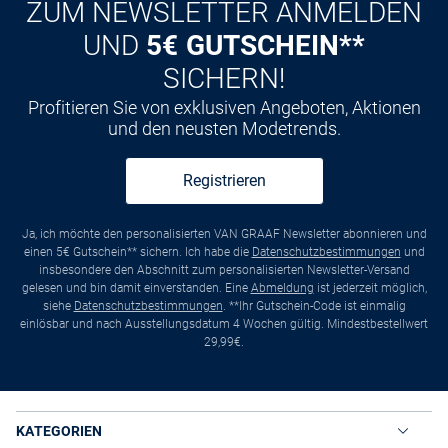
ZUM NEWSLETTER ANMELDEN
UND
5€ GUTSCHEIN**
SICHERN!
Profitieren Sie von exklusiven Angeboten, Aktionen
und den neusten Modetrends.
Registrieren
Ja, ich möchte den personalisierten VAN GRAAF Newsletter abonnieren und
einen 5€ Gutschein** sichern. Ich habe die
Datenschutzbestimmungen
und
insbesondere den Abschnitt zum personalisierten Newsletter-Versand
gelesen und bin damit einverstanden. Eine
Abmeldung
ist jederzeit möglich,
siehe
Datenschutzbestimmungen
. **Ihr Gutschein-Code ist einmalig
einlösbar und nach Ausstellungsdatum 4 Wochen gültig. Mindestbestellwert
29,99€.
KATEGORIEN