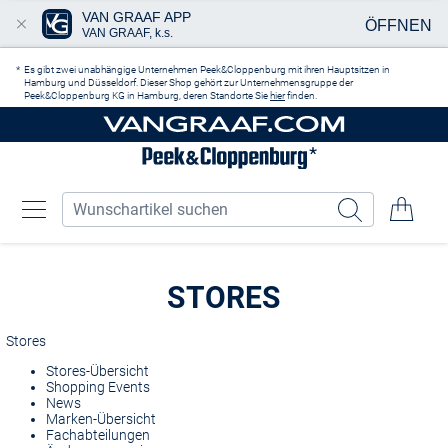
VAN GRAAF APP
ÖFFNEN
VAN GRAAF, k.s.
Zum Hauptinhalt springen
Es gibt zwei unabhängige Unternehmen Peek&Cloppenburg mit ihren Hauptsitzen in
Hamburg und Düsseldorf. Dieser Shop gehört zur Unternehmensgruppe der
Peek&Cloppenburg KG in Hamburg, deren Standorte Sie
hier
finden.
STORES
Stores
Stores-Übersicht
Shopping Events
News
Marken-Übersicht
Fachabteilungen