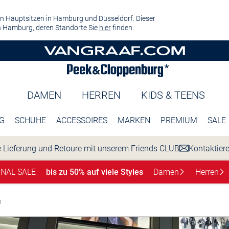
n Hauptsitzen in Hamburg und Düsseldorf. Dieser
 Hamburg, deren Standorte Sie
hier
finden.
DAMEN
HERREN
KIDS & TEENS
G
SCHUHE
ACCESSOIRES
MARKEN
PREMIUM
SALE
 Lieferung und Retoure mit unserem Friends CLUB
Kontaktier
INAL SALE
bis zu 50% auf viele Styles
Damen
Herren
n