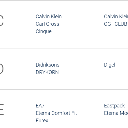
C
Calvin Klein
Calvin Kle
Carl Gross
CG - CLUB
Cinque
D
Didriksons
Digel
DRYKORN
E
EA7
Eastpack
Eterna Comfort Fit
Eterna Mod
Eurex