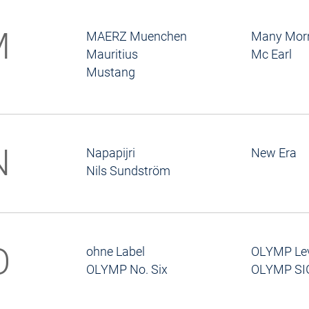
M
MAERZ Muenchen
Many Mor
Mauritius
Mc Earl
Mustang
N
Napapijri
New Era
Nils Sundström
O
ohne Label
OLYMP Lev
OLYMP No. Six
OLYMP S