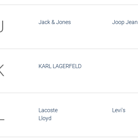
J
Jack & Jones
Joop Jean
K
KARL LAGERFELD
L
Lacoste
Levi's
Lloyd