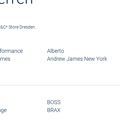
 P&C* Store Dresden.
rformance
Alberto
ames
Andrew James New York
BOSS
nge
BRAX