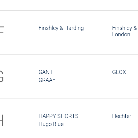
F
Finshley & Harding
Finshley &
London
G
GANT
GEOX
GRAAF
H
HAPPY SHORTS
Hechter
Hugo Blue