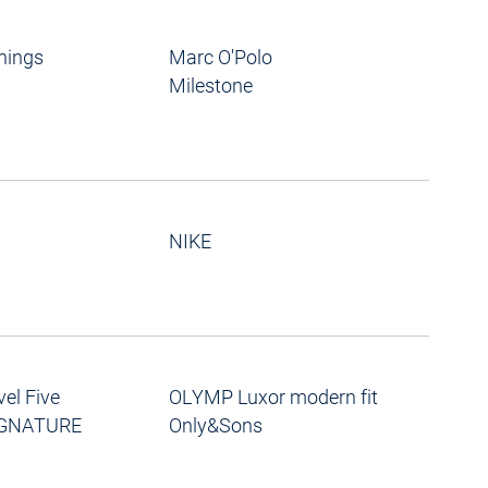
nings
Marc O'Polo
Milestone
NIKE
el Five
OLYMP Luxor modern fit
IGNATURE
Only&Sons