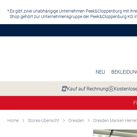
Zum Hauptinhalt springen
Es gibt zwei unabhängige Unternehmen Peek&Cloppenburg mit ihre
Shop gehört zur Unternehmensgruppe der Peek&Cloppenburg KG in
NEU
BEKLEIDUN
Kauf auf Rechnung
Kostenlose
F
Home
Stores-Übersicht
Dresden
Dresden Marken Herre