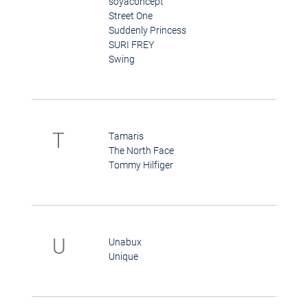
soyaconcept
Street One
Suddenly Princess
SURI FREY
Swing
T
Tamaris
The North Face
Tommy Hilfiger
U
Unabux
Unique