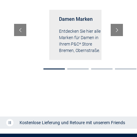
fen bei P&C*
Damen Marken
H
n bei
Entdecken Sie hier alle
E
oppenburg*
Marken für Damen in
M
r ein ganz
Ihrem P&C* Store
I
es Erlebnis.
Bremen, Obernstraße.
B
Gehe zur Folie 1
Gehe zur Folie 2
Gehe zur Folie 3
Gehe z
Kostenlose Lieferung und Retoure mit unserem Friends
CLUB
Kauf auf
Rechnung