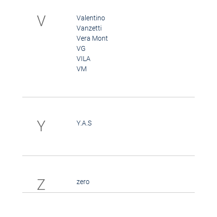
V
Valentino
Vanzetti
Vera Mont
VG
VILA
VM
Y
Y.A.S
Z
zero