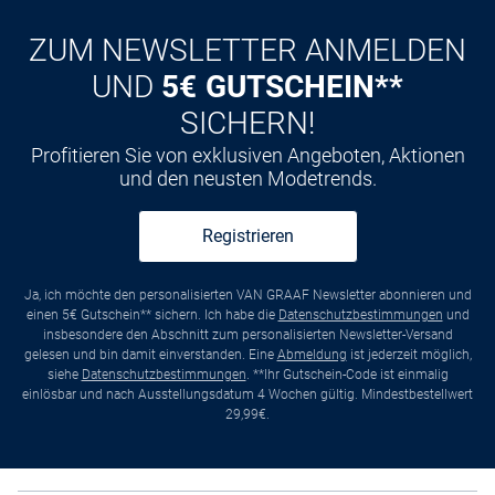
ZUM NEWSLETTER ANMELDEN
UND
5€ GUTSCHEIN**
SICHERN!
Profitieren Sie von exklusiven Angeboten, Aktionen
und den neusten Modetrends.
Registrieren
Ja, ich möchte den personalisierten VAN GRAAF Newsletter abonnieren und
einen 5€ Gutschein** sichern. Ich habe die
Datenschutzbestimmungen
und
insbesondere den Abschnitt zum personalisierten Newsletter-Versand
gelesen und bin damit einverstanden. Eine
Abmeldung
ist jederzeit möglich,
siehe
Datenschutzbestimmungen
. **Ihr Gutschein-Code ist einmalig
einlösbar und nach Ausstellungsdatum 4 Wochen gültig. Mindestbestellwert
29,99€.