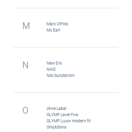
M
Marc O'Polo
Mc Earl
N
New Era
NIKE
Nils Sundström
O
ohne Label
OLYMP Level Five
OLYMP Luxor modern fit
Only&Sons