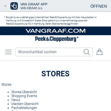
VAN GRAAF APP
ÖFFNEN
VAN GRAAF, k.s.
Zum Hauptinhalt springen
Es gibt zwei unabhängige Unternehmen Peek&Cloppenburg mit ihren Hauptsitzen in
Hamburg und Düsseldorf. Dieser Shop gehört zur Unternehmensgruppe der
Peek&Cloppenburg KG in Hamburg, deren Standorte Sie
hier
finden.
STORES
Stores
Stores-Übersicht
Shopping Events
News
Marken-Übersicht
Fachabteilungen