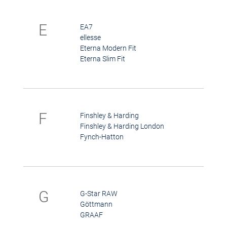
E
EA7
ellesse
Eterna Modern Fit
Eterna Slim Fit
F
Finshley & Harding
Finshley & Harding London
Fynch-Hatton
G
G-Star RAW
Göttmann
GRAAF