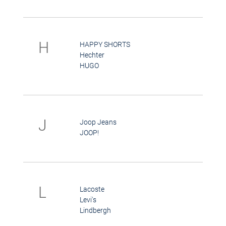
H
HAPPY SHORTS
Hechter
HUGO
J
Joop Jeans
JOOP!
L
Lacoste
Levi's
Lindbergh