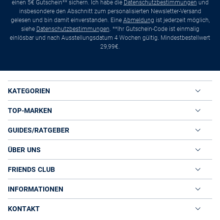
einen 5€ Gutschein** sichern. Ich habe die
Datenschutzbestimmungen
und
insbesondere den Abschnitt zum personalisierten Newsletter-Versand
gelesen und bin damit einverstanden. Eine
Abmeldung
ist jederzeit möglich,
siehe
Datenschutzbestimmungen
. **Ihr Gutschein-Code ist einmalig
einlösbar und nach Ausstellungsdatum 4 Wochen gültig. Mindestbestellwert
29,99€.
KATEGORIEN
TOP-MARKEN
GUIDES/RATGEBER
ÜBER UNS
FRIENDS CLUB
INFORMATIONEN
KONTAKT