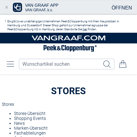
VAN GRAAF APP
ÖFFNEN
VAN GRAAF, k.s.
Zum Hauptinhalt springen
Es gibt zwei unabhängige Unternehmen Peek&Cloppenburg mit ihren Hauptsitzen in
Hamburg und Düsseldorf. Dieser Shop gehört zur Unternehmensgruppe der
Peek&Cloppenburg KG in Hamburg, deren Standorte Sie
hier
finden.
STORES
Stores
Stores-Übersicht
Shopping Events
News
Marken-Übersicht
Fachabteilungen