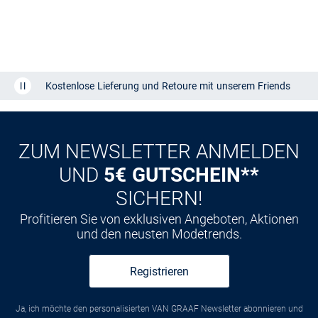
Kostenlose Lieferung und Retoure mit unserem Friends
CLUB
Kauf auf
Rechnung
ZUM NEWSLETTER ANMELDEN
UND
5€ GUTSCHEIN**
SICHERN!
Profitieren Sie von exklusiven Angeboten, Aktionen
und den neusten Modetrends.
Registrieren
Ja, ich möchte den personalisierten VAN GRAAF Newsletter abonnieren und