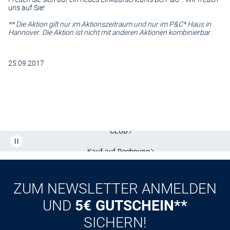
uns auf Sie!
** Die Aktion gilt nur im Aktionszeitraum und nur im P&C* Haus in
Hannover. Die Aktion ist nicht mit anderen Aktionen kombinierbar.
25.09.2017
Kostenlose Lieferung und Retoure mit unserem Friends
CLUB
Kauf auf
Rechnung
ZUM NEWSLETTER ANMELDEN
UND
5€ GUTSCHEIN**
SICHERN!