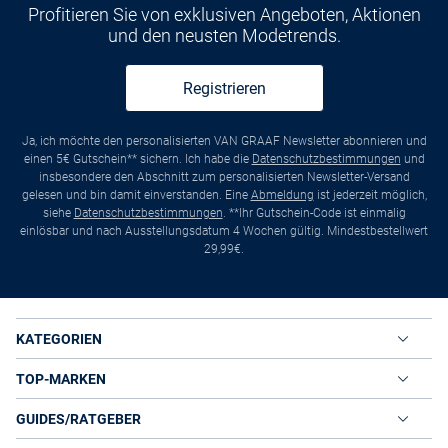
Profitieren Sie von exklusiven Angeboten, Aktionen
und den neusten Modetrends.
Registrieren
Ja, ich möchte den personalisierten VAN GRAAF Newsletter abonnieren und
einen 5€ Gutschein** sichern. Ich habe die
Datenschutzbestimmungen
und
insbesondere den Abschnitt zum personalisierten Newsletter-Versand
gelesen und bin damit einverstanden. Eine
Abmeldung
ist jederzeit möglich,
siehe
Datenschutzbestimmungen
. **Ihr Gutschein-Code ist einmalig
einlösbar und nach Ausstellungsdatum 4 Wochen gültig. Mindestbestellwert
29,99€.
KATEGORIEN
TOP-MARKEN
GUIDES/RATGEBER