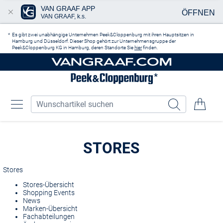
VAN GRAAF APP
ÖFFNEN
VAN GRAAF, k.s.
Zum Hauptinhalt springen
Es gibt zwei unabhängige Unternehmen Peek&Cloppenburg mit ihren Hauptsitzen in
Hamburg und Düsseldorf. Dieser Shop gehört zur Unternehmensgruppe der
Peek&Cloppenburg KG in Hamburg, deren Standorte Sie
hier
finden.
STORES
Stores
Stores-Übersicht
Shopping Events
News
Marken-Übersicht
Fachabteilungen