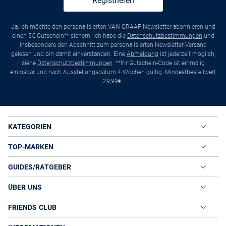
Registrieren
Ja, ich möchte den personalisierten VAN GRAAF Newsletter abonnieren und
einen 5€ Gutschein** sichern. Ich habe die
Datenschutzbestimmungen
und
insbesondere den Abschnitt zum personalisierten Newsletter-Versand
gelesen und bin damit einverstanden. Eine
Abmeldung
ist jederzeit möglich,
siehe
Datenschutzbestimmungen
. **Ihr Gutschein-Code ist einmalig
einlösbar und nach Ausstellungsdatum 4 Wochen gültig. Mindestbestellwert
29,99€.
KATEGORIEN
TOP-MARKEN
GUIDES/RATGEBER
ÜBER UNS
FRIENDS CLUB