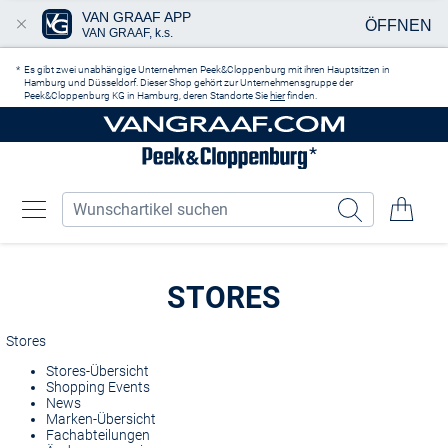
VAN GRAAF APP
ÖFFNEN
VAN GRAAF, k.s.
Zum Hauptinhalt springen
Es gibt zwei unabhängige Unternehmen Peek&Cloppenburg mit ihren Hauptsitzen in
Hamburg und Düsseldorf. Dieser Shop gehört zur Unternehmensgruppe der
Peek&Cloppenburg KG in Hamburg, deren Standorte Sie
hier
finden.
STORES
Stores
Stores-Übersicht
Shopping Events
News
Marken-Übersicht
Fachabteilungen