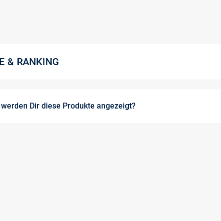
E & RANKING
werden Dir diese Produkte angezeigt?
 schneller die Produkte findest, nach denen Du suchst, sortieren wir die 
üfen wir, ob die einzelnen Begriffe Deiner Suchanfrage in den Informatio
.B. der Produktname oder die Produkttexte. Sind Deine Suchbegriffe in 
 Suchergebnisses angezeigt.
r die Produktinformationen zu Deiner Suchanfrage passen, desto höher d
en.
tteln zudem, wie beliebt ein Produkt bei unseren Kund:innen ist. Dabei gilt
e Wahrscheinlichkeit, dass dieser Produkt auch Dir gefällt.
Produkt zudem gut lieferbar, steigt die Position im Suchergebnis, sodass D