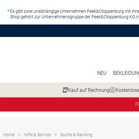
Zum Hauptinhalt springen
Es gibt zwei unabhängige Unternehmen Peek&Cloppenburg mit ihre
Shop gehört zur Unternehmensgruppe der Peek&Cloppenburg KG in
NEU
BEKLEIDUN
Kauf auf Rechnung
Kostenlose
F
Home
Hilfe & Service
Suche & Ranking