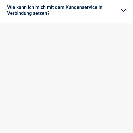
Wie kann ich mich mit dem Kundenservice in
Verbindung setzen?
Deine Zufriedenheit liegt uns am Herzen! Solltest Du also
ungeklärte Fragen zu Deiner Bestellung, Lieferung, Retoure,
Bezahlung sowie Deinem Kundenkonto oder rund um
VANGRAAF.COM haben, stehen wir Dir gern per E-Mail oder
Telefon zur Verfügung.
E-Mail:
service@vangraaf.com
Telefon:
0800-8020809
Mo - Sa: 8 - 18 Uhr
(Anrufe aus dem deutschen Festnetz sind kostenlos.)