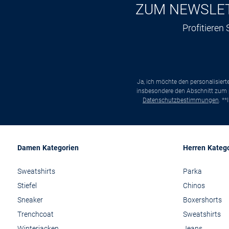
ZUM NEWSLE
Profitieren
Ja, ich möchte den personalisier
insbesondere den Abschnitt zum p
Datenschutzbestimmungen
. *
Damen Kategorien
Herren Kateg
Sweatshirts
Parka
Stiefel
Chinos
Sneaker
Boxershorts
Trenchcoat
Sweatshirts
Winterjacken
Jeans