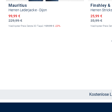
Mauritius
Finshley &
Herren Lederjacke - Dijon
Herren Stricks
Ermäßigter Preis
Ermäßigter P
99,99 €
25,99 €
229,99 €
35,99 €
Niedrigster Preis (letzte 30 Tage):
129,99
€
-23%
Niedrigster Preis (le
Größe auswählen
Kostenlose L