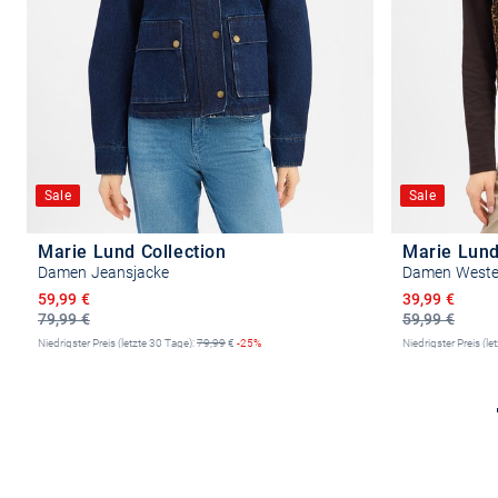
Sale
Sale
Marie Lund Collection
Marie Lund
Damen Jeansjacke
Damen West
Ermäßigter Preis
Ermäßigter P
59,99 €
39,99 €
79,99 €
59,99 €
Niedrigster Preis (letzte 30 Tage):
79,99
€
-25%
Niedrigster Preis (le
Größe auswählen