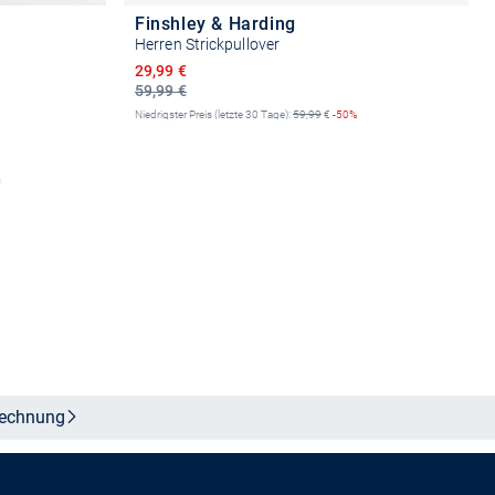
Finshley & Harding
Herren Strickpullover
Ermäßigter Preis
29,99 €
59,99 €
Niedrigster Preis (letzte 30 Tage):
59,99
€
-50%
n
Größe auswählen
echnung