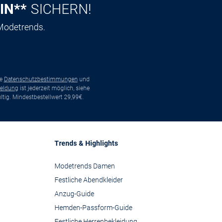
IN**
SICHERN!
 Modetrends.
ie
Datenschutzbestimmungen
und
eldung
ist jederzeit möglich, siehe
tig. Mindestbestellwert 29,99€.
Trends & Highlights
Modetrends Damen
Festliche Abendkleider
Anzug-Guide
Hemden-Passform-Guide
Festliche Herrenbekleidung