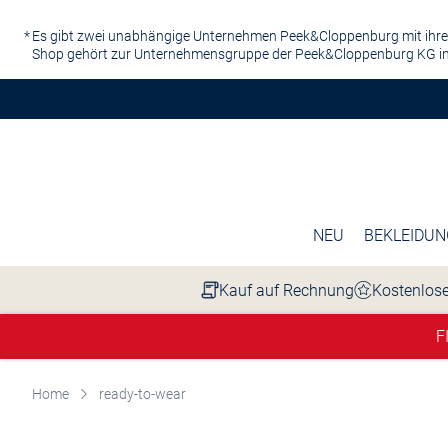
Zum Hauptinhalt springen
Es gibt zwei unabhängige Unternehmen Peek&Cloppenburg mit ihre
Shop gehört zur Unternehmensgruppe der Peek&Cloppenburg KG in
NEU
BEKLEIDUN
Kauf auf Rechnung
Kostenlose
F
Home
ready-to-wear