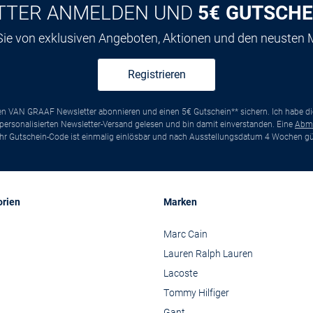
TTER ANMELDEN UND
5€ GUTSCHE
 Sie von exklusiven Angeboten, Aktionen und den neusten
Registrieren
ten VAN GRAAF Newsletter abonnieren und einen 5€ Gutschein** sichern. Ich habe d
ersonalisierten Newsletter-Versand gelesen und bin damit einverstanden. Eine
Abm
*Ihr Gutschein-Code ist einmalig einlösbar und nach Ausstellungsdatum 4 Wochen gül
orien
Marken
Marc Cain
Lauren Ralph Lauren
Lacoste
Tommy Hilfiger
Gant