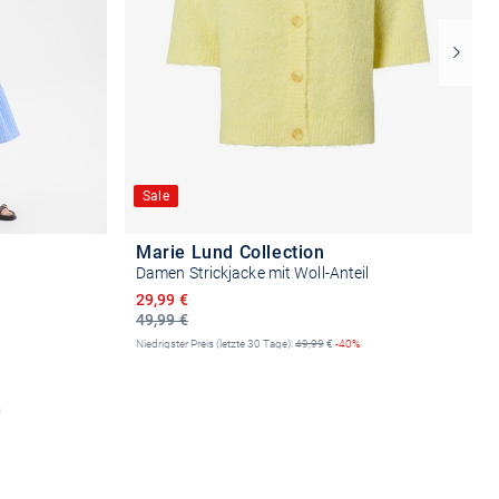
Sale
Marie Lund Collection
Damen Strickjacke mit Woll-Anteil
Ermäßigter Preis
29,99 €
49,99 €
Niedrigster Preis (letzte 30 Tage):
49,99
€
-40%
n
Größe auswählen