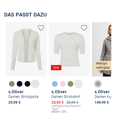
DAS PASST DAZU
Wenige
Sale
verfügbar
s.Oliver
s.Oliver
s.Oliver
Damen Strickjacke
Damen Strickshirt
Ermäßigter Preis
29,99 €
25,99 €
35,99 €
149,99 €
Niedrigster Preis (letzte 30
Tage):
35,99
€
-28%