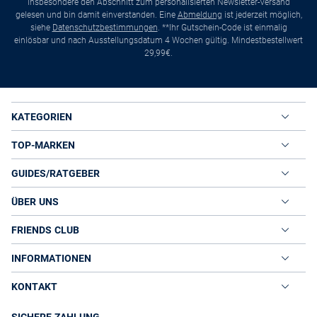
insbesondere den Abschnitt zum personalisierten Newsletter-Versand
gelesen und bin damit einverstanden. Eine
Abmeldung
ist jederzeit möglich,
siehe
Datenschutzbestimmungen
. **Ihr Gutschein-Code ist einmalig
einlösbar und nach Ausstellungsdatum 4 Wochen gültig. Mindestbestellwert
29,99€.
KATEGORIEN
TOP-MARKEN
GUIDES/RATGEBER
ÜBER UNS
FRIENDS CLUB
INFORMATIONEN
KONTAKT