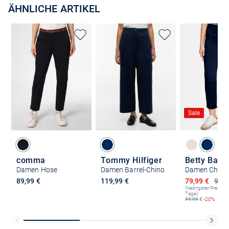
ÄHNLICHE ARTIKEL
Sale
comma
Tommy Hilfiger
Betty Barc
Damen Hose
Damen Barrel-Chino
Damen Chino
Ermäßigter P
89,99 €
119,99 €
79,99 €
99,9
Niedrigster Preis (le
Tage):
99,99
€
-20%