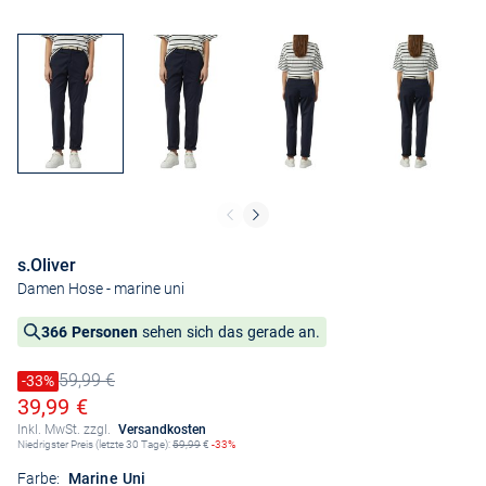
s.Oliver
Damen Hose
- marine uni
366 Personen
sehen sich das gerade an.
59,99 €
Preis reduziert um
-33%
Alter Preis
Ermäßigter Preis
39,99 €
Inkl. MwSt. zzgl.
Versandkosten
Niedrigster Preis (letzte 30 Tage):
59,99
€
-33%
Farbe:
Marine Uni