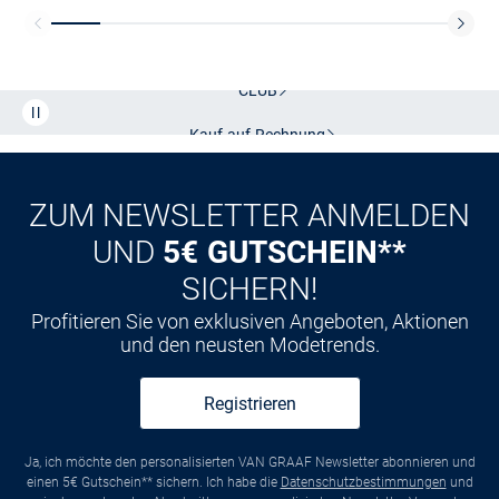
Kostenlose Lieferung und Retoure mit unserem Friends
CLUB
Kauf auf
Rechnung
ZUM NEWSLETTER ANMELDEN
UND
5€ GUTSCHEIN**
SICHERN!
Profitieren Sie von exklusiven Angeboten, Aktionen
und den neusten Modetrends.
Registrieren
Ja, ich möchte den personalisierten VAN GRAAF Newsletter abonnieren und
einen 5€ Gutschein** sichern. Ich habe die
Datenschutzbestimmungen
und