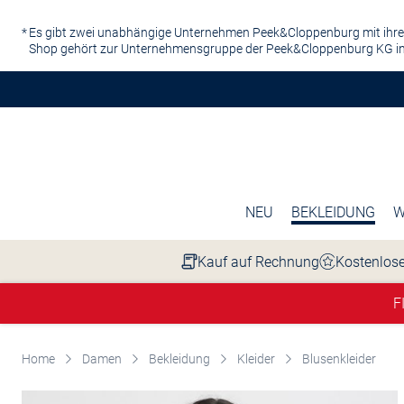
Zum Hauptinhalt springen
Es gibt zwei unabhängige Unternehmen Peek&Cloppenburg mit ihre
Shop gehört zur Unternehmensgruppe der Peek&Cloppenburg KG in
NEU
BEKLEIDUNG
W
Kauf auf Rechnung
Kostenlose
F
Home
Damen
Bekleidung
Kleider
Blusenkleider