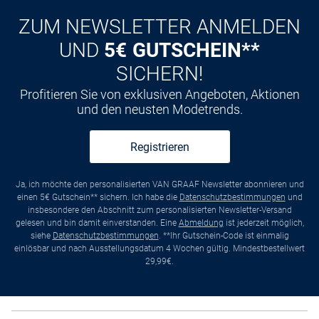
ZUM NEWSLETTER ANMELDEN
UND
5€ GUTSCHEIN**
SICHERN!
Profitieren Sie von exklusiven Angeboten, Aktionen
und den neusten Modetrends.
Registrieren
Ja, ich möchte den personalisierten VAN GRAAF Newsletter abonnieren und
einen 5€ Gutschein** sichern. Ich habe die
Datenschutzbestimmungen
und
insbesondere den Abschnitt zum personalisierten Newsletter-Versand
gelesen und bin damit einverstanden. Eine
Abmeldung
ist jederzeit möglich,
siehe
Datenschutzbestimmungen
. **Ihr Gutschein-Code ist einmalig
einlösbar und nach Ausstellungsdatum 4 Wochen gültig. Mindestbestellwert
29,99€.