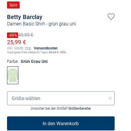
Sale
Betty Barclay
Damen Basic Shirt
- grün grau uni
49,99 €
Preis reduziert um
-48%
Alter Preis
Ermäßigter Preis
25,99 €
Inkl. MwSt. zzgl.
Versandkosten
Niedrigster Preis (letzte 30 Tage):
39,99
€
-35%
Farbe:
Grün Grau Uni
Größenauswahl
Größe wählen
Unsicher bei der Größe?
Größenberater
In den Warenkorb