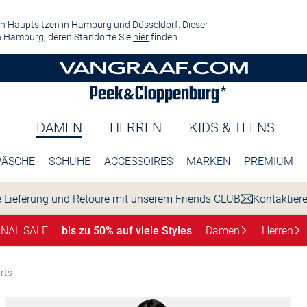
n Hauptsitzen in Hamburg und Düsseldorf. Dieser
 Hamburg, deren Standorte Sie
hier
finden.
DAMEN
HERREN
KIDS & TEENS
ÄSCHE
SCHUHE
ACCESSOIRES
MARKEN
PREMIUM
 Lieferung und Retoure mit unserem Friends CLUB
Kontaktier
INAL SALE
bis zu 50% auf viele Styles
Damen
Herren
rts