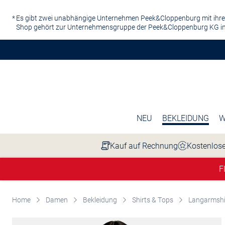
Zum Hauptinhalt springen
Es gibt zwei unabhängige Unternehmen Peek&Cloppenburg mit ihre
Shop gehört zur Unternehmensgruppe der Peek&Cloppenburg KG in
NEU
BEKLEIDUNG
W
Kauf auf Rechnung
Kostenlose
F
Home
Damen
Bekleidung
Shirts & Tops
Langarmshi