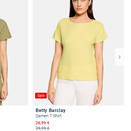
Sale
Betty Barclay
Damen T-Shirt
Ermäßigter Preis
26,99 €
29,99 €