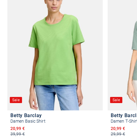
Sale
Sale
Betty Barclay
Betty Barc
Damen Basic Shirt
Damen T-Shir
Ermäßigter Preis
Ermäßigter P
20,99 €
20,99 €
39,99 €
29,99 €