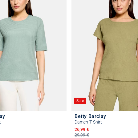
Sale
lay
Betty Barclay
t
Damen T-Shirt
reis
Ermäßigter Preis
26,99 €
29,99 €