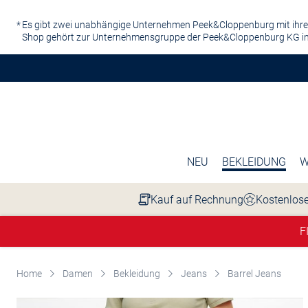
Zum Hauptinhalt springen
Es gibt zwei unabhängige Unternehmen Peek&Cloppenburg mit ihre
Shop gehört zur Unternehmensgruppe der Peek&Cloppenburg KG in
NEU
BEKLEIDUNG
W
Kauf auf Rechnung
Kostenlose
F
Home
Damen
Bekleidung
Jeans
Barrel Jeans