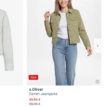
Sale
s.Oliver
Damen Jeansjacke
Ermäßigter Preis
39,99 €
59,99 €