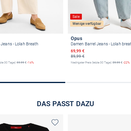
Sale
Wenige verfügbar
Opus
Jeans - Lolah Breath
Damen Barrel Jeans - Lolah brea
reis
Ermäßigter Preis
69,99 €
89,99 €
tzte 30 Tage):
69,99
€
-14%
Niedrigster Preis (letzte 30 Tage):
89,99
€
-22%
Größe auswählen
Größe auswähle
DAS PASST DAZU