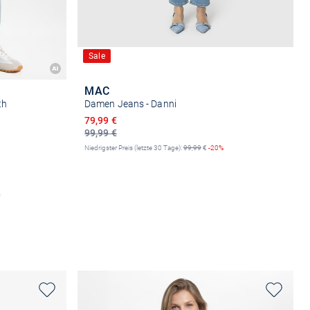
Sale
MAC
th
Damen Jeans - Danni
Ermäßigter Preis
79,99 €
99,99 €
Niedrigster Preis (letzte 30 Tage):
99,99
€
-20%
n
Größe auswählen