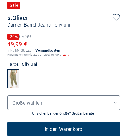
Sale
s.Oliver
Damen Barrel Jeans
- oliv uni
69,99 €
Preis reduziert um
-29%
Alter Preis
Ermäßigter Preis
49,99 €
Inkl. MwSt. zzgl.
Versandkosten
Niedrigster Preis (letzte 30 Tage):
69,99
€
-29%
Farbe:
Oliv Uni
Größenauswahl
Größe wählen
Unsicher bei der Größe?
Größenberater
In den Warenkorb