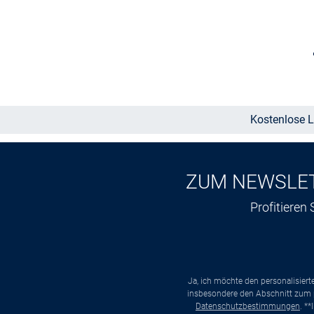
Größe auswählen
Kostenlose L
ZUM NEWSLE
Profitieren
Ja, ich möchte den personalisier
insbesondere den Abschnitt zum p
Datenschutzbestimmungen
. *