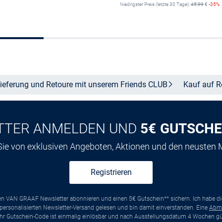
Niedrigster Preis (letzte 30 Tage):
45,99
€
-35%
Größe auswählen
Größe auswähle
ieferung und Retoure mit unserem Friends
CLUB
Kauf auf
R
TTER ANMELDEN UND
5€ GUTSCHE
 Sie von exklusiven Angeboten, Aktionen und den neusten
Registrieren
ten VAN GRAAF Newsletter abonnieren und einen 5€ Gutschein** sichern. Ich habe d
ersonalisierten Newsletter-Versand gelesen und bin damit einverstanden. Eine
Abm
*Ihr Gutschein-Code ist einmalig einlösbar und nach Ausstellungsdatum 4 Wochen gül