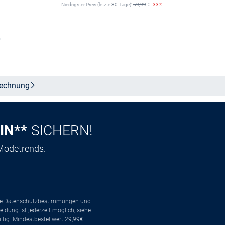
Niedrigster Preis (letzte 30 Tage):
59,99
€
-33%
n
Größe auswählen
echnung
IN**
SICHERN!
 Modetrends.
ie
Datenschutzbestimmungen
und
eldung
ist jederzeit möglich, siehe
tig. Mindestbestellwert 29,99€.