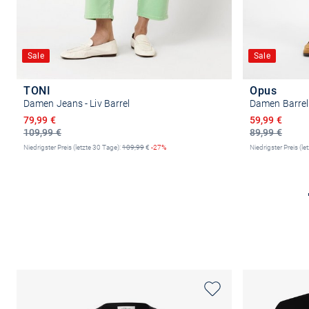
Sale
Sale
TONI
Opus
Damen Jeans - Liv Barrel
Damen Barrel 
Ermäßigter Preis
Ermäßigter P
79,99 €
59,99 €
109,99 €
89,99 €
Niedrigster Preis (letzte 30 Tage):
109,99
€
-27%
Niedrigster Preis (le
Größe auswählen