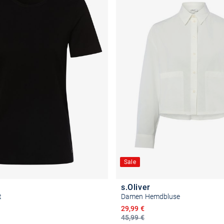
Sale
s.Oliver
t
Damen Hemdbluse
Ermäßigter Preis
29,99 €
45,99 €